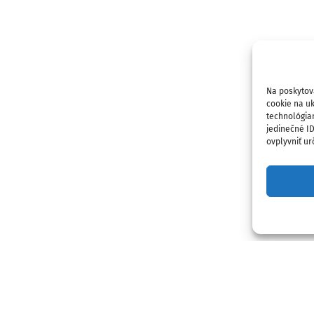
Na poskytov
cookie na uk
technológia
jedinečné I
ovplyvniť urč