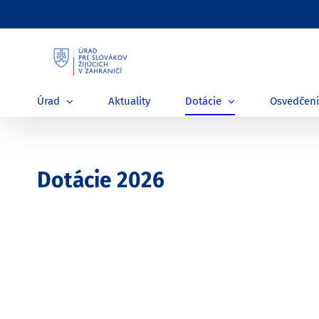
Skip
to
content
Úrad
Aktuality
Dotácie
Osvedčen
Dotácie 2026