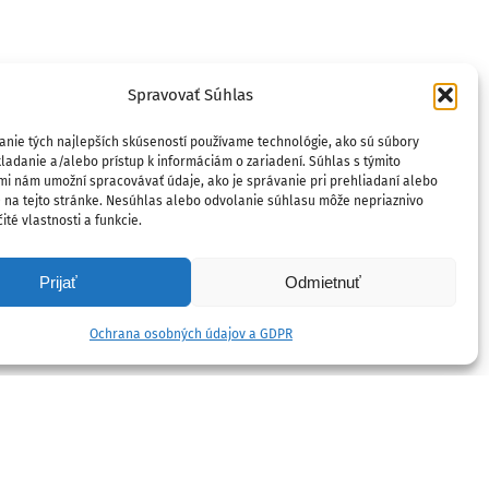
Spravovať Súhlas
anie tých najlepších skúseností používame technológie, ako sú súbory
ladanie a/alebo prístup k informáciám o zariadení. Súhlas s týmito
mi nám umožní spracovávať údaje, ako je správanie pri prehliadaní alebo
D na tejto stránke. Nesúhlas alebo odvolanie súhlasu môže nepriaznivo
ité vlastnosti a funkcie.
Prijať
Odmietnuť
Ochrana osobných údajov a GDPR