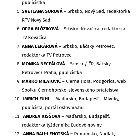
publicistka
SVETLANA SUROVÁ
– Srbsko, Nový Sad, redaktorka
RTV Nový Sad
OĽGA GLÓZIKOVÁ
– Srbsko, Kovačica, redaktorka
TV Kovačica
ANNA LEKÁROVÁ
– Srbsko, Báčsky Petrovec,
redaktorka TV Petrovec
MONIKA NECPÁLOVÁ
– Srbsko/ ČR, Báčsky
Petrovec/ Praha, publicistka
MARKO MILATOVIČ
– Čierna Hora, Podgorica, web
Spolku Čiernohorsko-slovenského priateľstva
IMRICH FUHL
– Maďarsko, Budapešť – Mlynky,
publicista, portál oslovma.hu
ANDREA KIŠŠOVÁ –
Maďarsko, Budapešť,
redaktorka týždenníka Ľudové noviny
ANNA RAU-LEHOTSKÁ –
Rumunsko, Nadlak,