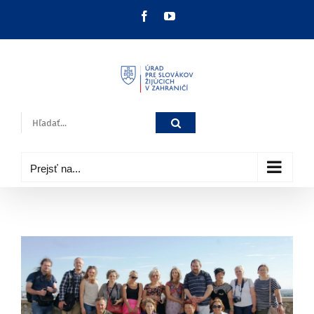
Skip
Facebook
YouTube
to
content
Hľadať:
Prejsť na...