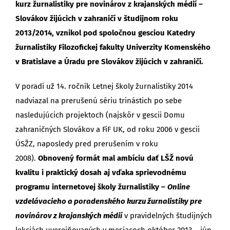
kurz žurnalistiky pre novinárov z krajanských médií –
Slovákov žijúcich v zahraničí v študijnom roku
2013/2014, vznikol pod spoločnou gesciou Katedry
žurnalistiky Filozofickej fakulty Univerzity Komenského
v Bratislave a Úradu pre Slovákov žijúcich v zahraničí.
V poradí už 14. ročník Letnej školy žurnalistiky 2014
nadviazal na prerušenú sériu trinástich po sebe
nasledujúcich projektoch (najskôr v gescii Domu
zahraničných Slovákov a FiF UK, od roku 2006 v gescii
ÚSŽZ, naposledy pred prerušením v roku
2008).
Obnovený formát mal ambíciu dať LŠŽ novú
kvalitu i praktický dosah aj vďaka sprievodnému
programu internetovej školy žurnalistiky –
Online
vzdelávacieho a poradenského kurzu žurnalistiky pre
novinárov z krajanských médií
v pravidelných študijných
lekciách uverejňovaných v mesiacoch október 2013 – jún