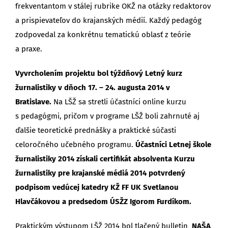
frekventantom v stálej rubrike OKŽ na otázky redaktorov
a prispievateľov do krajanských médií. Každý pedagóg
zodpovedal za konkrétnu tematickú oblasť z teórie
a praxe.
Vyvrcholením projektu bol týždňový Letný kurz
žurnalistiky v dňoch 17. – 24. augusta 2014 v
Bratislave.
Na LŠŽ sa stretli účastníci online kurzu
s pedagógmi, pričom v programe LŠŽ boli zahrnuté aj
ďalšie teoretické prednášky a praktické súčasti
celoročného učebného programu.
Účastníci Letnej škole
žurnalistiky 2014
získali certifikát absolventa Kurzu
žurnalistiky pre krajanské médiá 2014 potvrdený
podpisom vedúcej katedry KŽ FF UK Svetlanou
Hlavčákovou a predsedom ÚSŽZ Igorom Furdíkom.
Praktickým výstupom LŠŽ 2014 bol tlačený bulletin
NAŠA