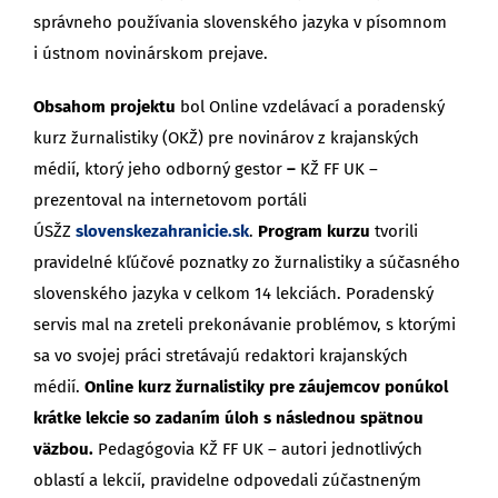
správneho používania slovenského jazyka v písomnom
i ústnom novinárskom prejave.
Obsahom projektu
bol Online vzdelávací a poradenský
kurz žurnalistiky (OKŽ) pre novinárov z krajanských
médií, ktorý jeho odborný gestor
–
KŽ FF UK –
prezentoval na internetovom portáli
ÚSŽZ
slovenskezahranicie.sk
.
Program kurzu
tvorili
pravidelné kľúčové poznatky zo žurnalistiky a súčasného
slovenského jazyka v celkom 14 lekciách. Poradenský
servis mal na zreteli prekonávanie problémov, s ktorými
sa vo svojej práci stretávajú redaktori krajanských
médií.
Online kurz žurnalistiky pre záujemcov ponúkol
krátke lekcie so zadaním úloh s následnou spätnou
väzbou.
Pedagógovia KŽ FF UK – autori jednotlivých
oblastí a lekcií, pravidelne odpovedali zúčastneným