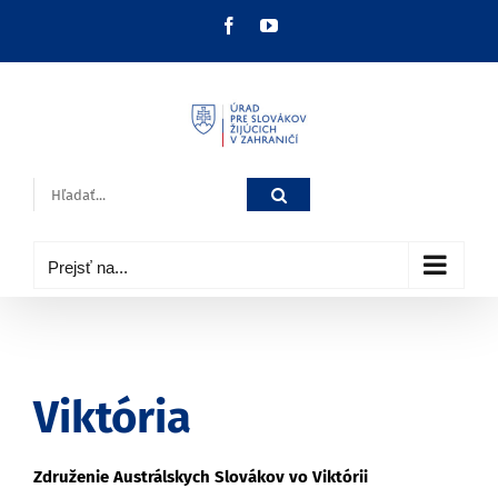
Skip
Facebook
YouTube
to
content
Hľadať:
Prejsť na...
Viktória
Združenie Austrálskych Slovákov vo Viktórii