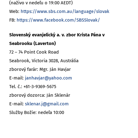
(naživo v nedeľu o 19:00 AEDT)
Web:
https://www.sbs.com.au/language/slovak
FB:
https://www.facebook.com/SBSSlovak/
Slovenský evanjelický a. v. zbor Krista Pána v
Seabrooku (Laverton)
72 – 74 Point Cook Road
Seabrook, Victoria 3028, Austrália
zborový farár: Mgr. Ján Havjar
E-mail:
janhavjar@yahoo.com
Tel. č.: +61-3-9369-5675
zborový dozorca: Ján Sklenár
E-mail:
sklenar.j@gmail.com
Služby Božie: nedeľa 10:00