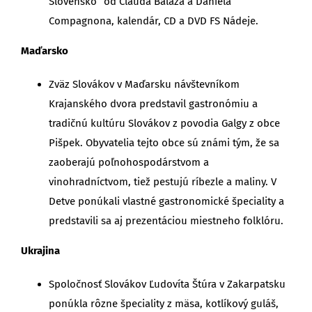
Slovensko“ od Clauda Baláža a Daniela
Compagnona, kalendár, CD a DVD FS Nádeje.
Maďarsko
Zväz Slovákov v Maďarsku návštevníkom
Krajanského dvora predstavil gastronómiu a
tradičnú kultúru Slovákov z povodia Galgy z obce
Pišpek. Obyvatelia tejto obce sú známi tým, že sa
zaoberajú poľnohospodárstvom a
vinohradníctvom, tiež pestujú ríbezle a maliny. V
Detve ponúkali vlastné gastronomické špeciality a
predstavili sa aj prezentáciou miestneho folklóru.
Ukrajina
Spoločnosť Slovákov Ľudovíta Štúra v Zakarpatsku
ponúkla rôzne špeciality z mäsa, kotlíkový guláš,