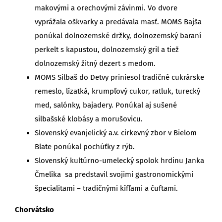
makovými a orechovými závinmi. Vo dvore
vyprážala oškvarky a predávala masť. MOMS Bajša
ponúkal dolnozemské držky, dolnozemský baraní
perkelt s kapustou, dolnozemský gril a tiež
dolnozemský žitný dezert s medom.
MOMS Silbaš do Detvy priniesol tradičné cukrárske
remeslo, lízatká, krumpľový cukor, ratluk, turecký
med, salónky, bajadery. Ponúkal aj sušené
silbašské klobásy a morušovicu.
Slovenský evanjelický a.v. cirkevný zbor v Bielom
Blate ponúkal pochúťky z rýb.
Slovenský kultúrno-umelecký spolok hrdinu Janka
Čmelíka sa predstavil svojimi gastronomickými
špecialitami – tradičnými kífľami a ćuftami.
Chorvátsko