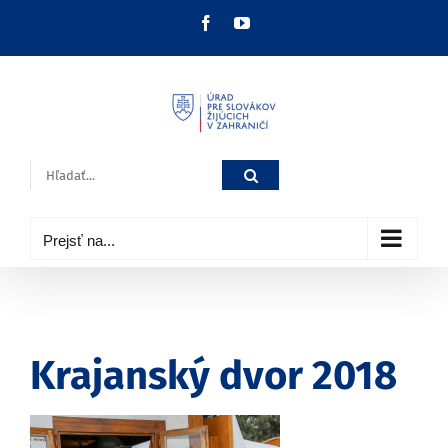
Skip
Facebook
YouTube
to
content
Hľadať:
Prejsť na...
Krajanský dvor 2018