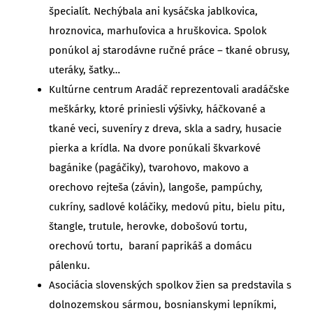
špecialít. Nechýbala ani kysáčska jablkovica,
hroznovica, marhuľovica a hruškovica. Spolok
ponúkol aj starodávne ručné práce – tkané obrusy,
uteráky, šatky…
Kultúrne centrum Aradáč reprezentovali aradáčske
meškárky, ktoré priniesli výšivky, háčkované a
tkané veci, suveníry z dreva, skla a sadry, husacie
pierka a krídla. Na dvore ponúkali škvarkové
bagánike (pagáčiky), tvarohovo, makovo a
orechovo rejteša (závin), langoše, pampúchy,
cukríny, sadlové koláčiky, medovú pitu, bielu pitu,
štangle, trutule, herovke, dobošovú tortu,
orechovú tortu, baraní paprikáš a domácu
pálenku.
Asociácia slovenských spolkov žien sa predstavila s
dolnozemskou sármou, bosnianskymi lepníkmi,