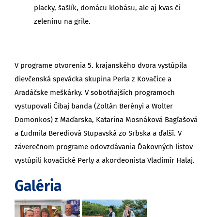
placky, šašlík, domácu klobásu, ale aj kvas či
zeleninu na grile.
V programe otvorenia 5. krajanského dvora vystúpila
dievčenská spevácka skupina Perla z Kovačice a
Aradáčske meškárky. V sobotňajších programoch
vystupovali Čibaj banda (Zoltán Berényi a Wolter
Domonkos) z Maďarska, Katarína Mosnáková Bagľašová
a Ľudmila Berediová Stupavská zo Srbska a ďalší. V
záverečnom programe odovzdávania Ďakovných listov
vystúpili kovačické Perly a akordeonista Vladimír Halaj.
Galéria