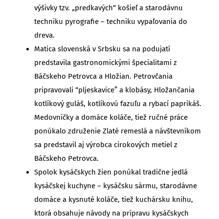
výšivky tzv. „predkavých“ košieľ a starodávnu
techniku pyrografie – techniku vypaľovania do
dreva.
Matica slovenská v Srbsku sa na podujatí
predstavila gastronomickými špecialitami z
Báčskeho Petrovca a Hložian. Petrovčania
pripravovali “pljeskavice” a klobásy, Hložančania
kotlíkový guláš, kotlíkovú fazuľu a rybací paprikáš.
Medovníčky a domáce koláče, tiež ručné práce
ponúkalo združenie Zlaté remeslá a návštevníkom
sa predstavil aj výrobca cirokových metiel z
Báčskeho Petrovca.
Spolok kysáčskych žien ponúkal tradične jedlá
kysáčskej kuchyne – kysáčsku sármu, starodávne
domáce a kysnuté koláče, tiež kuchársku knihu,
ktorá obsahuje návody na prípravu kysáčskych