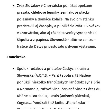
Zväz Slovákov v Chorvátsku ponúkal opekané
prasatá, chlebové lepníky, zemiakové placky
polesňaky a domáce koláče. Na svojom stánku
predstavili aj časopisy a publikácie Zväzu Slovákov
v Chorvátsku, ako aj rôzne suveníry vyrobené zo
šúpolia a z papiera. Slovenské kultúrne centrum
Našice do Detvy pricestovalo s dvomi výstavami.
Francúzsko
Spolok rodákov a priateľov Českých krajín a
Slovenska (A.O.T.S. – Paríž) spolu s FS Nádeje
ponúkli niekoľko francúzskych lahôdok: syr z Brie
a Normandie, ružové víno, červené víno z Côtes du
Rhône a Bordeaux, Pastis (anisová pálenka),
Cognac… Ponúkali tiež knihu „Francúzsko –