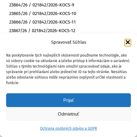
23864/26 / 021842/2026-KOCS-9
23865/26 / 021842/2026-KOCS-10
23866/26 / 021842/2026-KOCS-11
23867/26 / 021842/2026-KOCS-12
23868/26 / 021842/2026-KOCS-13
Spravovať Súhlas
23869/26 / 021842/2026-KOCS-14
Na poskytovanie tých najlepších skúseností používame technológie, ako
23870/26 / 021842/2026-KOCS-15
sú súbory cookie na ukladanie a/alebo prístup k informáciám o zariadení.
23871/26 / 021842/2026-KOCS-16
Súhlas s týmito technológiami nám umožní spracovávať údaje, ako je
správanie pri prehliadaní alebo jedinečné ID na tejto stránke. Nesúhlas
23872/26 / 021842/2026-KOCS-17
alebo odvolanie súhlasu môže nepriaznivo ovplyvniť určité vlastnosti a
23873/26 / 021842/2026-KOCS-18
funkcie.
23874/26 / 021842/2026-KOCS-19
23875/26 / 021842/2026-KOCS-20
Prijať
23876/26 / 021842/2026-KOCS-21
Odmietnuť
23877/26 / 021842/2026-KOCS-22
23881/26 / 021842/2026-KOCS-27
Ochrana osobných údajov a GDPR
23882/26 / 021842/2026-KOCS-28