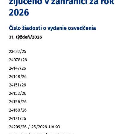
žijúceho v zahraničí za rok
2026
Číslo žiadosti o vydanie osvedčenia
31. týždeň/2026
23432/25
24078/26
24147/26
24148/26
24151/26
24152/26
24156/26
24160/26
24171/26
24209/26 / 25/2026-UAKO