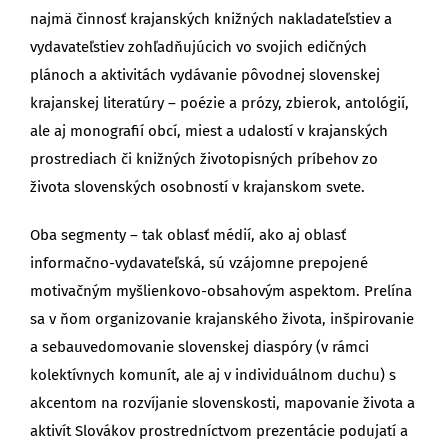
najmä činnosť krajanských knižných nakladateľstiev a
vydavateľstiev zohľadňujúcich vo svojich edičných
plánoch a aktivitách vydávanie pôvodnej slovenskej
krajanskej literatúry – poézie a prózy, zbierok, antológií,
ale aj monografií obcí, miest a udalostí v krajanských
prostrediach či knižných životopisných príbehov zo
života slovenských osobností v krajanskom svete.
Oba segmenty – tak oblasť médií, ako aj oblasť
informačno-vydavateľská, sú vzájomne prepojené
motivačným myšlienkovo-obsahovým aspektom. Prelína
sa v ňom organizovanie krajanského života, inšpirovanie
a sebauvedomovanie slovenskej diaspóry (v rámci
kolektívnych komunít, ale aj v individuálnom duchu) s
akcentom na rozvíjanie slovenskosti, mapovanie života a
aktivít Slovákov prostredníctvom prezentácie podujatí a