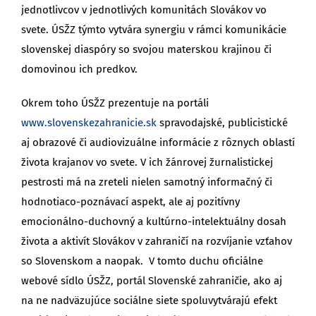
jednotlivcov v jednotlivých komunitách Slovákov vo
svete. ÚSŽZ týmto vytvára synergiu v rámci komunikácie
slovenskej diaspóry so svojou materskou krajinou či
domovinou ich predkov.
Okrem toho ÚSŽZ prezentuje na portáli
www.slovenskezahranicie.sk
spravodajské, publicistické
aj obrazové či audiovizuálne informácie z rôznych oblastí
života krajanov vo svete. V ich žánrovej žurnalistickej
pestrosti má na zreteli nielen samotný informačný či
hodnotiaco-poznávací aspekt, ale aj pozitívny
emocionálno-duchovný a kultúrno-intelektuálny dosah
života a aktivít Slovákov v zahraničí na rozvíjanie vzťahov
so Slovenskom a naopak. V tomto duchu oficiálne
webové sídlo ÚSŽZ, portál Slovenské zahraničie, ako aj
na ne nadväzujúce sociálne siete spoluvytvárajú efekt