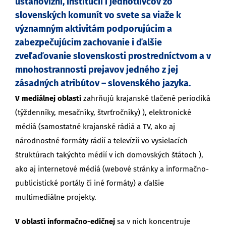
ustanovizní, inštitúcií i jednotlivcov zo
slovenských komunít vo svete sa
viaže k
významným aktivitám podporujúcim a
zabezpečujúcim zachovanie i ďalšie
zveľaďovanie slovenskosti prostredníctvom a v
mnohostrannosti prejavov jedného z jej
zásadných atribútov – slovenského jazyka.
V mediálnej oblasti
zahrňujú krajanské tlačené periodiká
(týždenníky, mesačníky, štvrťročníky) ), elektronické
médiá (samostatné krajanské rádiá a TV, ako aj
národnostné formáty rádií a televízií vo vysielacích
štruktúrach takýchto médií v ich domovských štátoch ),
ako aj internetové médiá (webové stránky a informačno-
publicistické portály či iné formáty) a ďalšie
multimediálne projekty.
V oblasti informačno-edičnej
sa v nich koncentruje