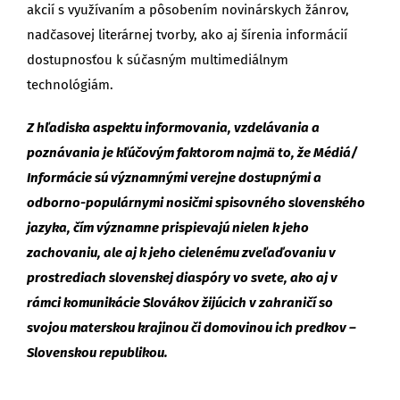
akcií s využívaním a pôsobením novinárskych žánrov,
nadčasovej literárnej tvorby, ako aj šírenia informácií
dostupnosťou k súčasným multimediálnym
technológiám.
Z hľadiska aspektu informovania, vzdelávania a
poznávania je kľúčovým faktorom najmä to, že Médiá/
Informácie sú významnými verejne dostupnými a
odborno-populárnymi nosičmi spisovného slovenského
jazyka, čím významne prispievajú nielen k jeho
zachovaniu, ale aj k jeho cielenému zveľaďovaniu v
prostrediach slovenskej diaspóry vo svete, ako aj v
rámci komunikácie Slovákov žijúcich v zahraničí so
svojou materskou krajinou či domovinou ich predkov –
Slovenskou republikou.