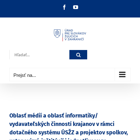
Skip
Facebook
YouTube
to
content
Hľadať:
Prejsť na...
Oblasť médií a oblasť informatiky/
vydavateľských činností krajanov v rámci
dotačného systému ÚSŽZ a projektov spolkov,