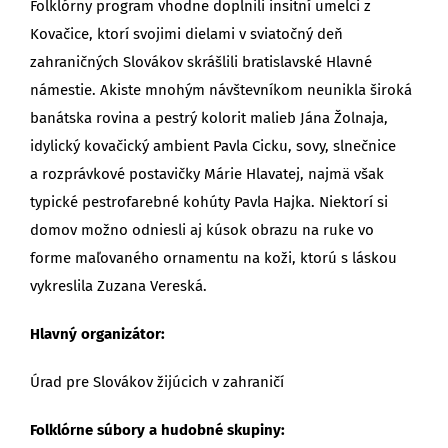
Folklórny program vhodne doplnili insitní umelci z
Kovačice, ktorí svojimi dielami v sviatočný deň
zahraničných Slovákov skrášlili bratislavské Hlavné
námestie. Akiste mnohým návštevníkom neunikla široká
banátska rovina a pestrý kolorit malieb Jána Žolnaja,
idylický kovačický ambient Pavla Cicku, sovy, slnečnice
a rozprávkové postavičky Márie Hlavatej, najmä však
typické pestrofarebné kohúty Pavla Hajka. Niektorí si
domov možno odniesli aj kúsok obrazu na ruke vo
forme maľovaného ornamentu na koži, ktorú s láskou
vykreslila Zuzana Vereská.
Hlavný organizátor:
Úrad pre Slovákov žijúcich v zahraničí
Folklórne súbory a hudobné skupiny: