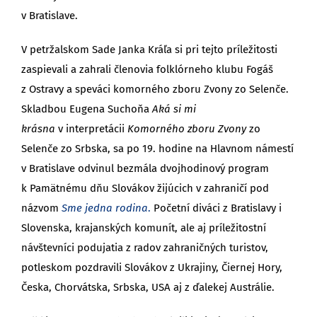
v Bratislave.
V petržalskom Sade Janka Kráľa si pri tejto príležitosti
zaspievali a zahrali členovia folklórneho klubu Fogáš
z Ostravy a speváci komorného zboru Zvony zo Selenče.
Skladbou Eugena Suchoňa
Aká si mi
krásna
v interpretácii
Komorného zboru Zvony
zo
Selenče zo Srbska, sa po 19. hodine na Hlavnom námestí
v Bratislave odvinul bezmála dvojhodinový program
k Pamätnému dňu Slovákov žijúcich v zahraničí pod
názvom
Sme jedna rodina
.
Početní diváci z Bratislavy i
Slovenska, krajanských komunít, ale aj príležitostní
návštevníci podujatia z radov zahraničných turistov,
potleskom pozdravili Slovákov z Ukrajiny, Čiernej Hory,
Česka, Chorvátska, Srbska, USA aj z ďalekej Austrálie.