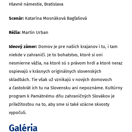
Hlavné námestie, Bratislava
Scenár:
Katarína Mosnáková Bagľašová
Réžia:
Martin Urban
Ideový zámer:
Domov je pre našich krajanov i tu, i tam
niekde v zahraničí. Je to bohatstvo, ktoré si oni
nesmierne vážia, na ktoré sú s právom hrdí a ktoré neraz
ospievajú v krásnych originálnych slovenských
skladbách. Tie však už vznikajú v nových domovoch
a častokrát ich tu na Slovensku ani nepoznáme. Kultúrny
program k Pamätnému dňu zahraničných Slovákov je
príležitosťou na to, aby sme si také vzácne skvosty
vypočuli.
Galéria