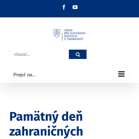
Skip
Facebook
YouTube
to
content
Hľadať:
Prejsť na...
Pamätný deň
zahraničných