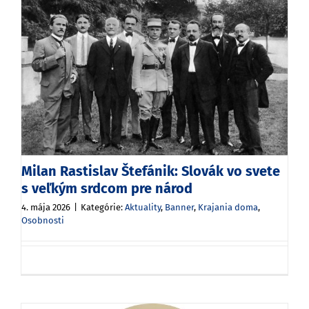
Milan Rastislav Štefánik: Slovák vo svete
s veľkým srdcom pre národ
4. mája 2026
|
Kategórie:
Aktuality
,
Banner
,
Krajania doma
,
Osobnosti