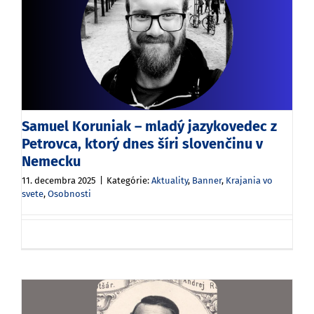
Samuel Koruniak – mladý jazykovedec z
Petrovca, ktorý dnes šíri slovenčinu v
Nemecku
11. decembra 2025
|
Kategórie:
Aktuality
,
Banner
,
Krajania vo
svete
,
Osobnosti