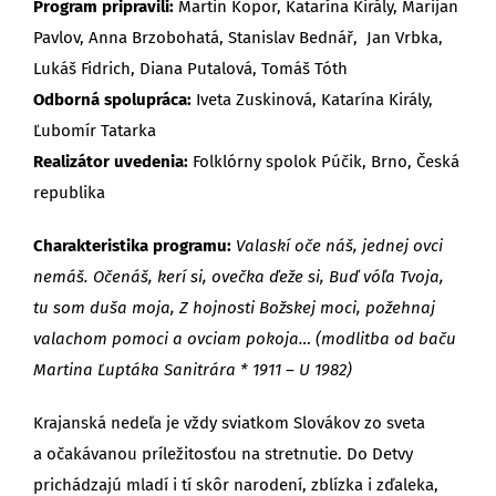
Program pripravili:
Martin Kopor, Katarína Király, Marijan
Pavlov, Anna Brzobohatá, Stanislav Bednář, Jan Vrbka,
Lukáš Fidrich, Diana Putalová, Tomáš Tóth
Odborná spolupráca:
Iveta Zuskinová, Katarína Király,
Ľubomír Tatarka
Realizátor uvedenia:
Folklórny spolok Púčik, Brno, Česká
republika
Charakteristika programu:
Valaskí oče náš, jednej ovci
nemáš.
Očenáš, kerí si, ovečka ďeže si,
Buď vóľa Tvoja,
tu som duša moja,
Z hojnosti Božskej moci, požehnaj
valachom pomoci
a ovciam pokoja…
(modlitba od baču
Martina Ľuptáka Sanitrára * 1911 –
U 1982)
Krajanská nedeľa je vždy sviatkom Slovákov zo sveta
a očakávanou príležitosťou na stretnutie. Do Detvy
prichádzajú mladí i tí skôr narodení, zblízka i zďaleka,