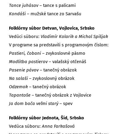
Tance juhásov
– tance s palicami
Kondáši
– mužské tance zo Sarvašu
Folklórny súbor Detvan, Vojlovica, Srbsko
Vedúci súboru:
Vladimír Kolarik a Michal Spišjak
V programe sa predstavili s programovým číslom:
Pastieri, čobani
– zvykoslovné pásmo
Modlitba pastierov
– valašský otčenáš
Pasenie pávov
– tanečný obrázok
Na salaši
– zvykoslovný obrázok
Odzemok
– tanečný obrázok
Tapantoše
– tanečný obrázok z Vojlovice
Ja dom bača veľmi starý
– spev
Folklórny súbor Jednota, Šíd, Srbsko
Vedúca súboru:
Anna Farkašová