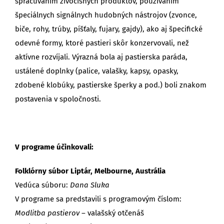
spracúvaním živočíšnych produktov, používaním
špeciálnych signálnych hudobných nástrojov (zvonce,
biče, rohy, trúby, píšťaly, fujary, gajdy), ako aj špecifické
odevné formy, ktoré pastieri skôr konzervovali, než
aktívne rozvíjali. Výrazná bola aj pastierska paráda,
ustálené doplnky (palice, valašky, kapsy, opasky,
zdobené klobúky, pastierske šperky a pod.) boli znakom
postavenia v spoločnosti.
V programe účinkovali:
Folklórny súbor Liptár, Melbourne, Austrália
Vedúca súboru:
Dana Sluka
V programe sa predstavili s programovým číslom:
Modlitba pastierov
– valašský otčenáš