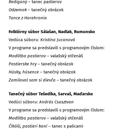
Rediganý
– tanec pastierov
Odzemok
– tanečný obrázok
Tance z Horehronia
Folklórny súbor Sálašan, Nadlak, Rumunsko
Vedúca súboru:
Kristína Jucanová
V programe sa predstavili s programovým číslom:
Modlitba pastierov
– valašský otčenáš
Pastierske hry
– tanečný obrázok
Húsky, húsence
– tanečný obrázok
Zamiloval som si dievča
– tanečný obrázok
Tanečný súbor Tešedíka, Sarvaš, Maďarsko
Vedúci súboru:
András Csasztvan
V programe sa predstavili s programovým číslom:
Modlitba pastierov
– valašský otčenáš
Čikóši, pastieri koní
– tanec s palicami