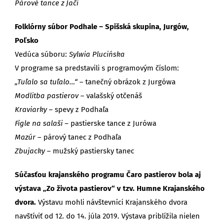
Párové tance z Jači
Folklórny súbor Podhale – Spišská skupina, Jurgów,
Poľsko
Vedúca súboru:
Sylwia Plucińska
V programe sa predstavili s programovým číslom:
„Tuľalo sa tuľalo…“
– tanečný obrázok z Jurgówa
Modlitba pastierov
– valašský otčenáš
Kraviarky
– spevy z Podhaľa
Figle na salaši
– pastierske tance z Jurówa
Mazúr
– párový tanec z Podhaľa
Zbujacky
– mužský pastiersky tanec
Súčasťou krajanského programu Čaro pastierov bola aj
výstava „Zo života pastierov“ v tzv. Humne Krajanského
dvora.
Výstavu mohli návštevníci Krajanského dvora
navštíviť od 12. do 14. júla 2019. Výstava priblížila nielen