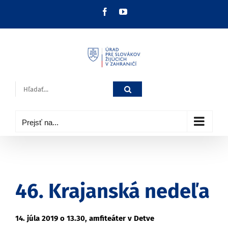
Skip
Facebook
YouTube
to
content
Hľadať:
Prejsť na...
46. Krajanská nedeľa
14. júla 2019 o 13.30, amfiteáter v Detve