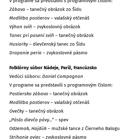
V programe sa predstavili s programovým číslom:
Zábava
– tanečný obrázok zo Šídu
Modlitba pastierov
– valašský otčenáš
Výhon svíň
– zvykoslovný obrázok
Tanec pri pasení svíň
– tanečný obrázok
Husiarky
– dievčenský tanec zo Šídu
Drapanie peria
– zvykoslovné pásmo
Folklórny súbor Nádeje, Paríž, Francúzsko
Vedúci súboru:
Daniel Compagnon
V programe sa predstavili s programovým číslom:
Pastierska zábava
– tanečný obrázok
Modlitba pastierov
– valašský otčenáš
Ovečky
– tanečný obrázok
„Páslo dievča pávy…“
– spev
Odzemok, Hajdúk
– mužské tance z Čierneho Balogu
Strihanie oviec
– zvykoslovné pásmo