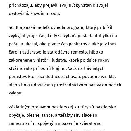
prichádzajú, aby prejavili svoj blízky vzťah k svojej
dedovizni, k svojmu rodu.
46. Krajanská nedeľa uviedla program, ktorý priblížil
zvyky, obyčaje, čas, kedy sa vyháňajú stáda dobytka na
pašu, a ukázal, ako plynie čas pastierov a aké je v tom
čaro. Pastierstvo je starodávne remeslo, hlboko
zakorenene v histórii ľudstva, ktoré po tisíce rokov
stvárňovalo prírodnú krajinu. Väčšina trávnatých
porastov, ktoré sa dodnes zachovali, pôvodne vznikla,
alebo bola udržiavaná prostredníctvom pastvy domácich
zvierat.
Základným prejavom pastierskej kultúry sú pastierske
obyčaje, piesne, tance, artefakty súvisiace so
zamestnaním, spojeným s pasením zvierat a so