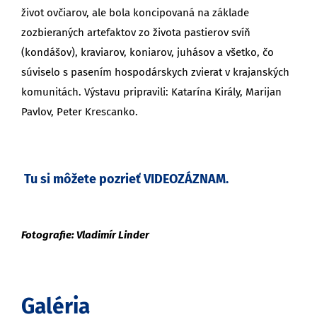
život ovčiarov, ale bola koncipovaná na základe
zozbieraných artefaktov zo života pastierov svíň
(kondášov), kraviarov, koniarov, juhásov a všetko, čo
súviselo s pasením hospodárskych zvierat v krajanských
komunitách. Výstavu pripravili: Katarína Király, Marijan
Pavlov, Peter Krescanko.
Tu si môžete pozrieť
VIDEOZÁZNAM
.
Fotografie: Vladimír Linder
Galéria