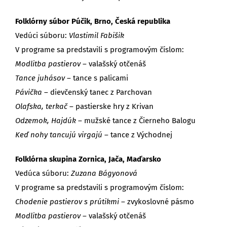
Folklórny súbor Púčik, Brno, Česká republika
Vedúci súboru:
Vlastimil Fabišik
V programe sa predstavili s programovým číslom:
Modlitba pastierov
– valašský otčenáš
Tance juhásov
– tance s palicami
Pávička
– dievčenský tanec z Parchovan
Olafska, terkač
– pastierske hry z Krivan
Odzemok, Hajdúk
– mužské tance z Čierneho Balogu
Keď nohy tancujú virgajú
– tance z Východnej
Folklórna skupina Zornica, Jača, Maďarsko
Vedúca súboru:
Zuzana Bágyonová
V programe sa predstavili s programovým číslom:
Chodenie pastierov s prútikmi
– zvykoslovné pásmo
Modlitba pastierov
– valašský otčenáš