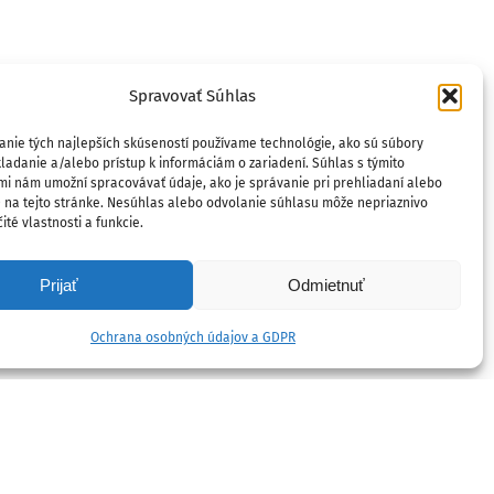
Spravovať Súhlas
anie tých najlepších skúseností používame technológie, ako sú súbory
ladanie a/alebo prístup k informáciám o zariadení. Súhlas s týmito
mi nám umožní spracovávať údaje, ako je správanie pri prehliadaní alebo
D na tejto stránke. Nesúhlas alebo odvolanie súhlasu môže nepriaznivo
ité vlastnosti a funkcie.
Prijať
Odmietnuť
Ochrana osobných údajov a GDPR