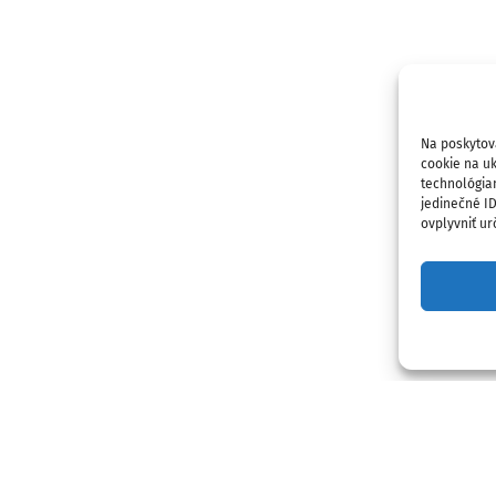
Na poskytov
cookie na uk
technológia
jedinečné I
ovplyvniť urč