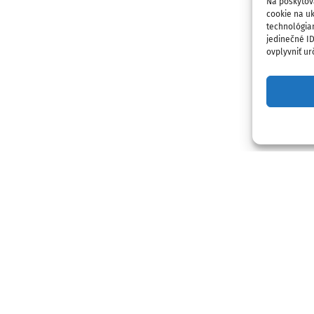
Na poskytov
cookie na uk
technológia
jedinečné I
ovplyvniť urč