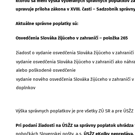
ktorou sa mení výška vyberaných správnych poplatkov za 
upravuje príloha zákona v XVIII. časti – Sadzobník správn
Aktuálne správne poplatky sú:
Osvedčenia Slováka žijúceho v zahraničí – položka 265
žiadosť o vydanie osvedčenia Slováka žijúceho v zahraničí
vydanie osvedčenia Slováka žijúceho v zahraničí ako náhra
alebo poškodené osvedčenie
vydanie nového osvedčenia Slováka žijúceho v zahraničí v
doplnkov
Výška správnych poplatkov je pre všetky ZÚ SR a pre ÚSŽZ
Pri podaní žiadosti na ÚSŽZ sa správny poplatok uhrádza
pobočkách Slovenskej pošty, a.s.
ÚSŽZ eKolky nepredáva.