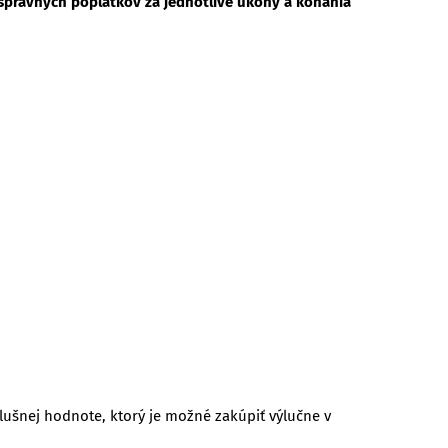
správnych poplatkov za jednotlivé úkony a konania
lušnej hodnote, ktorý je možné zakúpiť výlučne v