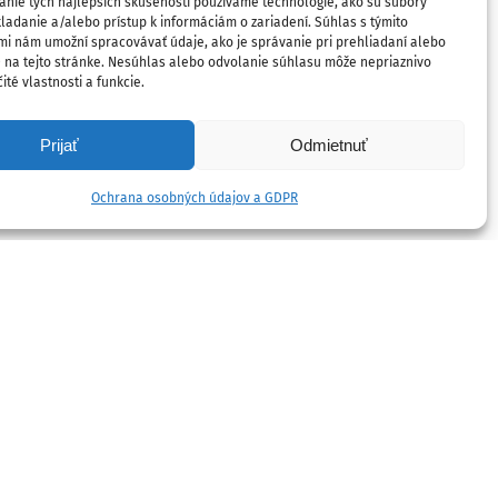
anie tých najlepších skúseností používame technológie, ako sú súbory
ladanie a/alebo prístup k informáciám o zariadení. Súhlas s týmito
mi nám umožní spracovávať údaje, ako je správanie pri prehliadaní alebo
D na tejto stránke. Nesúhlas alebo odvolanie súhlasu môže nepriaznivo
ité vlastnosti a funkcie.
Prijať
Odmietnuť
Ochrana osobných údajov a GDPR