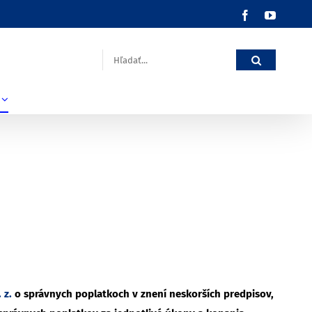
Facebook
YouTub
Hľadať:
 z.
o správnych poplatkoch v znení neskorších predpisov,