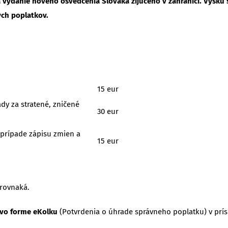
vydanie nového osvedčenia Slováka žijúceho v zahraničí. Výšku 
ych poplatkov.
15 eur
dy za stratené, zničené
30 eur
 prípade zápisu zmien a
15 eur
 rovnaká.
 vo forme eKolku
(Potvrdenia o úhrade správneho poplatku) v prís