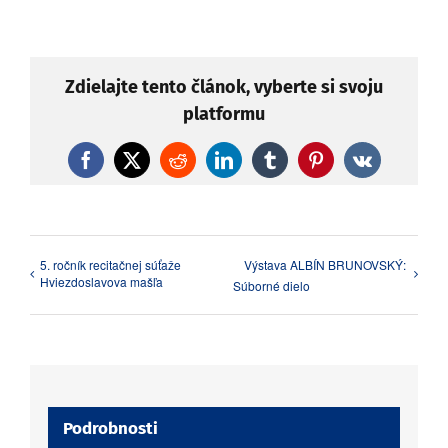
Zdielajte tento článok, vyberte si svoju
platformu
Facebook
X
Reddit
LinkedIn
Tumblr
Pinterest
Vk
5. ročník recitačnej súťaže
Výstava ALBÍN BRUNOVSKÝ:
Hviezdoslavova mašľa
Súborné dielo
Podrobnosti