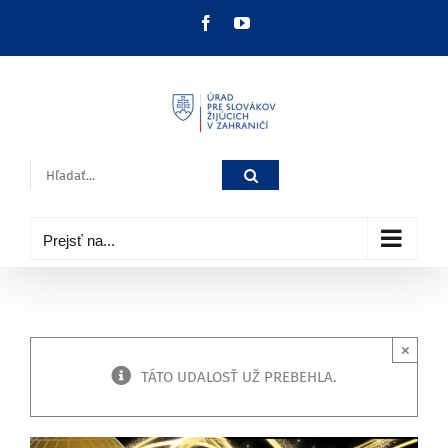
Skip
Facebook
YouTube
to
content
Hľadať:
Prejsť na...
×
TÁTO UDALOSŤ UŽ PREBEHLA.