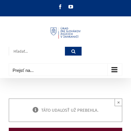
Skip
Facebook
YouTube
to
content
Hľadať:
Prejsť na...
×
TÁTO UDALOSŤ UŽ PREBEHLA.