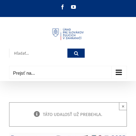
Skip
Facebook
YouTube
to
content
Hľadať:
Prejsť na...
×
TÁTO UDALOSŤ UŽ PREBEHLA.