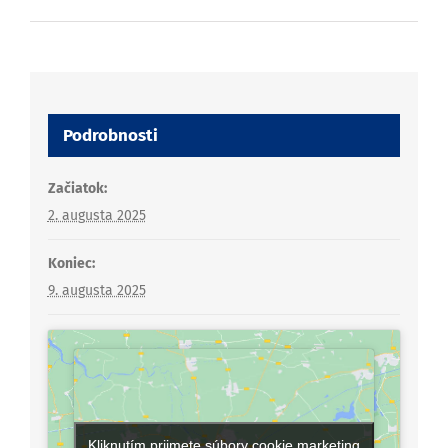
Podrobnosti
Začiatok:
2. augusta 2025
Koniec:
9. augusta 2025
Kliknutím prijmete súbory cookie marketing
Kliknutím prijmete súbory cookie marketing