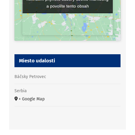
a povolíte tento obsah
a povolíte tento obsah
Miesto udalosti
Báčsky Petrovec
Serbia
+ Google Map