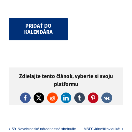
PRIDAŤ DO
KALENDÁRA
Zdielajte tento článok, vyberte si svoju
platformu
Facebook
X
Reddit
LinkedIn
Tumblr
Pinterest
Vk
59. Novohradské národnostné stretnutie
MSFS Jánošíkov dukát