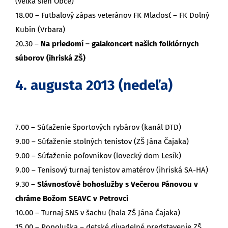
(veľká sieň Obce)
18.00 – Futbalový zápas veteránov FK Mladosť – FK Dolný
Kubín (Vrbara)
20.30 –
Na priedomí – galakoncert našich folklórnych
súborov (ihriská ZŠ)
4. augusta 2013 (nedeľa)
7.00 – Súťaženie športových rybárov (kanál DTD)
9.00 – Súťaženie stolných tenistov (ZŠ Jána Čajaka)
9.00 – Súťaženie poľovníkov (lovecký dom Lesík)
9.00 – Tenisový turnaj tenistov amatérov (ihriská SA-HA)
9.30 –
Slávnosťové bohoslužby s Večerou Pánovou v
chráme Božom SEAVC v Petrovci
10.00 – Turnaj SNS v šachu (hala ZŠ Jána Čajaka)
15.00 – Popoluška – detské divadelné predstavenie ZŠ