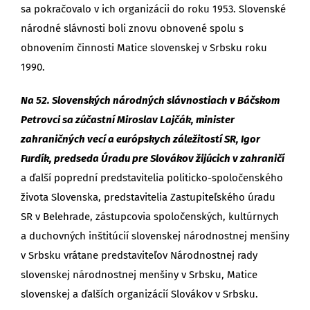
sa pokračovalo v ich organizácii do roku 1953. Slovenské
národné slávnosti boli znovu obnovené spolu s
obnovením činnosti Matice slovenskej v Srbsku roku
1990.
Na 52. Slovenských národných slávnostiach v Báčskom
Petrovci sa zúčastní Miroslav Lajčák, minister
zahraničných vecí a európskych záležitostí SR, Igor
Furdík, predseda Úradu pre Slovákov žijúcich v zahraničí
a ďalší poprední predstavitelia politicko-spoločenského
života Slovenska, predstavitelia Zastupiteľského úradu
SR v Belehrade, zástupcovia spoločenských, kultúrnych
a duchovných inštitúcií slovenskej národnostnej menšiny
v Srbsku vrátane predstaviteľov Národnostnej rady
slovenskej národnostnej menšiny v Srbsku, Matice
slovenskej a ďalších organizácií Slovákov v Srbsku.