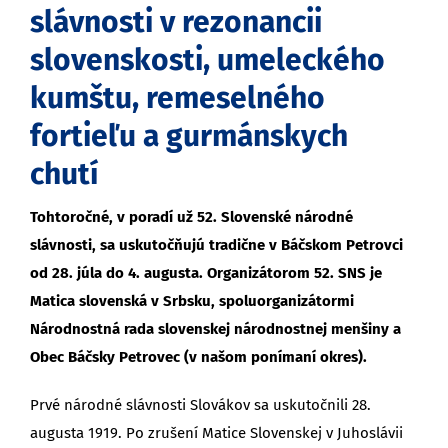
slávnosti v rezonancii
slovenskosti, umeleckého
kumštu, remeselného
fortieľu a gurmánskych
chutí
Tohtoročné, v poradí už 52. Slovenské národné
slávnosti, sa uskutočňujú tradične v Báčskom Petrovci
od 28. júla do 4. augusta. Organizátorom 52. SNS je
Matica slovenská v Srbsku, spoluorganizátormi
Národnostná rada slovenskej národnostnej menšiny a
Obec Báčsky Petrovec (v našom ponímaní okres).
Prvé národné slávnosti Slovákov sa uskutočnili 28.
augusta 1919. Po zrušení Matice Slovenskej v Juhoslávii