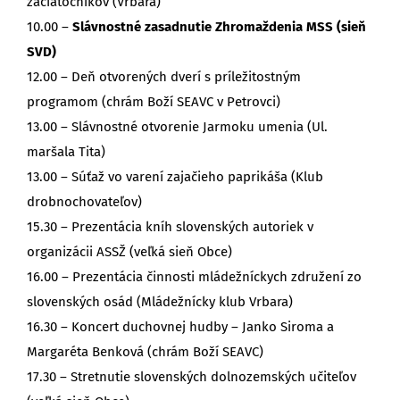
začiatočníkov (Vrbara)
10.00 –
Slávnostné zasadnutie Zhromaždenia MSS (sieň
SVD)
12.00 – Deň otvorených dverí s príležitostným
programom (chrám Boží SEAVC v Petrovci)
13.00 – Slávnostné otvorenie Jarmoku umenia (Ul.
maršala Tita)
13.00 – Súťaž vo varení zajačieho paprikáša (Klub
drobnochovateľov)
15.30 – Prezentácia kníh slovenských autoriek v
organizácii ASSŽ (veľká sieň Obce)
16.00 – Prezentácia činnosti mládežníckych združení zo
slovenských osád (Mládežnícky klub Vrbara)
16.30 – Koncert duchovnej hudby – Janko Siroma a
Margaréta Benková (chrám Boží SEAVC)
17.30 – Stretnutie slovenských dolnozemských učiteľov