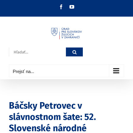
Skip
Facebook
YouTube
to
content
Hľadať:
Prejsť na...
Báčsky Petrovec v
slávnostnom šate: 52.
Slovenské národné