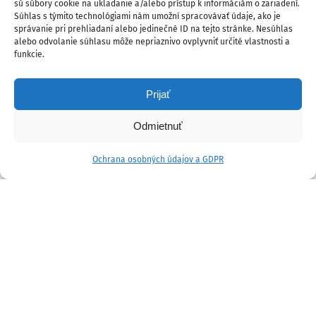
sú súbory cookie na ukladanie a/alebo prístup k informáciám o zariadení.
Súhlas s týmito technológiami nám umožní spracovávať údaje, ako je
správanie pri prehliadaní alebo jedinečné ID na tejto stránke. Nesúhlas
alebo odvolanie súhlasu môže nepriaznivo ovplyvniť určité vlastnosti a
funkcie.
Prijať
Odmietnuť
Ochrana osobných údajov a GDPR