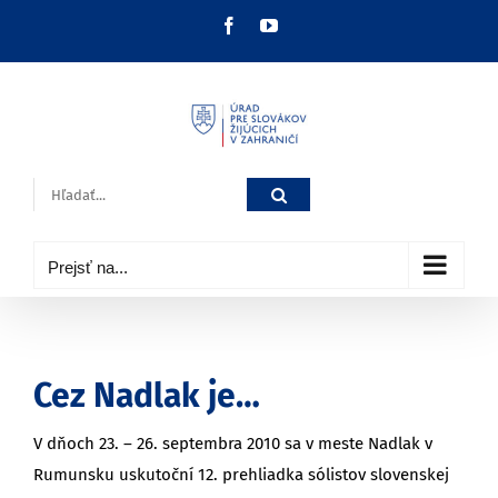
Skip
Facebook
YouTube
to
content
Hľadať:
Prejsť na...
Cez Nadlak je…
V dňoch 23. – 26. septembra 2010 sa v meste Nadlak v
Rumunsku uskutoční 12. prehliadka sólistov slovenskej