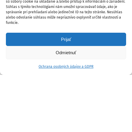
sú súbory cookie na ukladanie a/alebo prístup k informáciám o zariadení.
Súhlas s týmito technológiami nám umožní spracovávať údaje, ako je
správanie pri prehliadaní alebo jedinečné ID na tejto stránke. Nesúhlas
alebo odvolanie súhlasu môže nepriaznivo ovplyvniť určité vlastnosti a
funkcie.
Prijať
Odmietnuť
Ochrana osobných údajov a GDPR