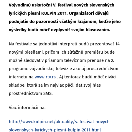
Vojvodina) uskutoční V. festival nových slovenských
lyrických piesní KULPÍN 2011. Organizátori dávajú
podujatie do pozornosti všetkým krajanom, keďže jeho
výsledky budú môcť ovplyvniť svojim hlasovaním.
Na festivale sa jednotliví interpreti budú prezentovať 14
novými piesňami, pričom ich súťažnú premiéru bude
možné sledovať v priamom televíznom prenose na 2.
programe vojvodinskej televízie ako aj prostredníctvom
internetu na
www.rtv.rs
. Aj tentoraz budú môcť diváci
skladbe, ktorá sa im najviac páči, dať svoj hlas
prostredníctvom SMS.
Viac informácií na:
http://www.kulpin.net/aktuality/v.-festival-novych-
slovenskych-lyrickych-piesni-kulpin-2011.html