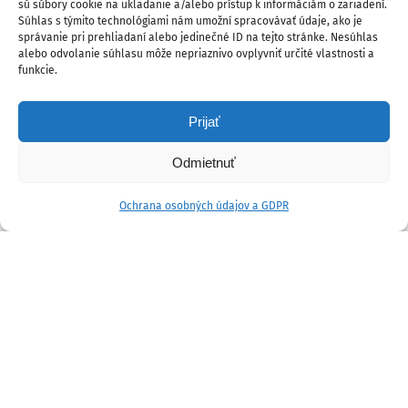
sú súbory cookie na ukladanie a/alebo prístup k informáciám o zariadení.
Súhlas s týmito technológiami nám umožní spracovávať údaje, ako je
správanie pri prehliadaní alebo jedinečné ID na tejto stránke. Nesúhlas
alebo odvolanie súhlasu môže nepriaznivo ovplyvniť určité vlastnosti a
funkcie.
Prijať
Odmietnuť
Ochrana osobných údajov a GDPR