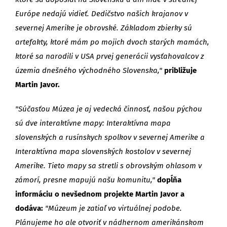
Európe nedajú vidieť. Dedičstvo našich krajanov v
severnej Amerike je obrovské. Základom zbierky sú
artefakty, ktoré mám po mojich dvoch starých mamách,
ktoré sa narodili v USA prvej generácii vysťahovalcov z
územia dnešného východného Slovenska,"
približuje
Martin Javor.
"Súčasťou Múzea je aj vedecká činnosť, našou pýchou
sú dve interaktívne mapy: Interaktívna mapa
slovenských a rusínskych spolkov v severnej Amerike a
Interaktívna mapa slovenských kostolov v severnej
Amerike. Tieto mapy sa stretli s obrovským ohlasom v
zámorí, presne mapujú našu komunitu,"
dopĺňa
informáciu o nevšednom projekte Martin Javor a
dodáva:
"Múzeum je zatiaľ vo virtuálnej podobe.
Plánujeme ho ale otvoriť v nádhernom amerikánskom