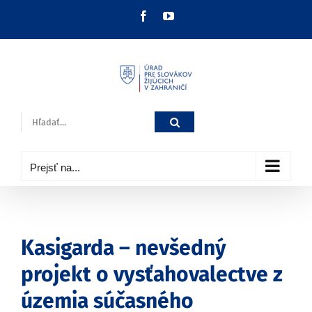
Skip
Facebook
YouTube
to
content
Hľadať:
Prejsť na...
Kasigarda – nevšedný
projekt o vysťahovalectve z
územia súčasného