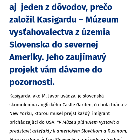
aj jeden z dôvodov, prečo
založil Kasigardu – Múzeum
vysťahovalectva z územia
Slovenska do severnej
Ameriky. Jeho zaujímavý
projekt vám dávame do
pozornosti.
Kasigarda, ako M. Javor uvádza, je slovenská
skomolenina anglického Castle Garden, čo bola brána v
New Yorku, ktorou musel prejsť každý imigrant
prichádzajúci do USA.
"V Múzeu plánujem vystaviť a
predstaviť artefakty k americkým Slovákom a Rusínom,
ktoré sa doposiaľ na Slovensku a ani inde v strednej