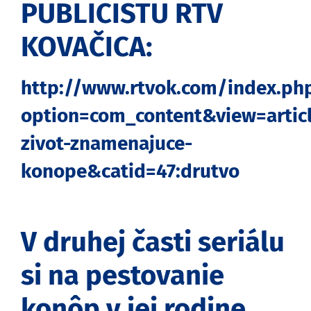
PUBLICISTU RTV
KOVAČICA:
http://www.rtvok.com/index.ph
option=com_content&view=artic
zivot-znamenajuce-
konope&catid=47:drutvo
V druhej časti seriálu
si na pestovanie
konôp v jej rodine