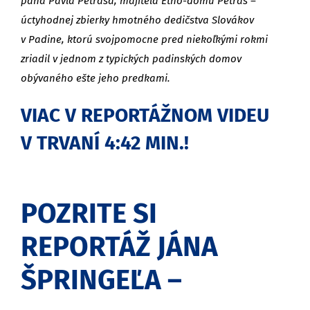
pána Pavla Petráša, majiteľa Etno-domu Petráš –
úctyhodnej zbierky hmotného dedičstva Slovákov
v Padine, ktorú svojpomocne pred niekoľkými rokmi
zriadil v jednom z typických padinských domov
obývaného ešte jeho predkami.
VIAC V REPORTÁŽNOM VIDEU
V TRVANÍ 4:42 MIN.!
POZRITE SI
REPORTÁŽ JÁNA
ŠPRINGEĽA –