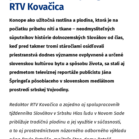
RTV Kovačica
Konope ako užitočná rastlina a plodina, ktorá je na
počiatku príbehu nití a tkane – neodmysliteľných
súputnikov histórie dolnozemských Slovákov od čias,
keď pred takmer tromi stáročiami osídľovali
priestranstvá dodnes významne ovplyvnené a určené
slovenskou kultúrou bytu a spôsobu života, sa stali aj
predmetom televíznej reportáže publicistu Jána
Špringeľa pôsobiaceho v slovenskom mediálnom
prostredí srbskej Vojvodiny.
Redaktor RTV Kovačica a zajedno aj spolupracovník
týždenníka Slovákov v Srbsku Hlas ľudu v Novom Sade
približuje tradičnú plodinu a jej využitie v súčasnosti,
a to aj prostredníctvom názorného odborného výkladu