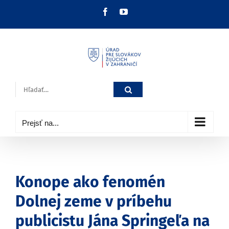
Skip
Facebook
YouTube
to
content
Hľadať:
Prejsť na...
Konope ako fenomén
Dolnej zeme v príbehu
publicistu Jána Springeľa na