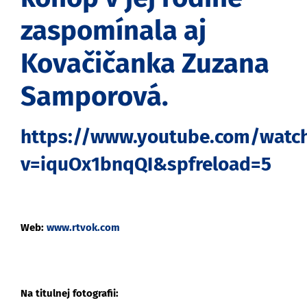
zaspomínala aj
Kovačičanka Zuzana
Samporová.
https://www.youtube.com/watc
v=iquOx1bnqQI&spfreload=5
Web:
www.rtvok.com
Na titulnej fotografii: