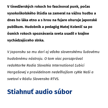
V tínedžerských rokoch ho fascinoval punk, počas
vysokoškolského štúdia sa zameral na vážnu hudbu a
dnes ho láka etno a s hrou na fujare ohuruje japonské
publikum. Hudobník a pedagóg Matej Kolenič sa po
ôsmich rokoch spoznávania sveta usadil v krajine
vychádzajúceho slnka.
V Japonsku sa mu darí aj vďaka slovenskému ľudovému
hudobnému nástroju. O tom viac porozprával
redaktorke Radia Slovakia International Ľubici
Hargašovej v pravidelnom nedeľňajšom cykle Naši a
svetoví v Rádiu Slovensko RTVS.
Stiahnuť audio súbor