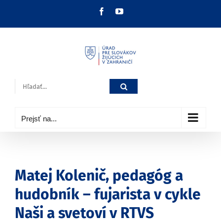
Skip
Facebook
YouTube
to
content
Hľadať:
Prejsť na...
Matej Kolenič, pedagóg a
hudobník – fujarista v cykle
Naši a svetoví v RTVS