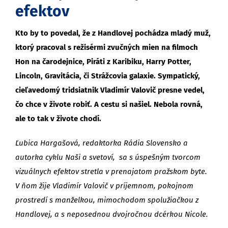
efektov
Kto by to povedal, že z Handlovej pochádza mladý muž,
ktorý pracoval s režisérmi zvučných mien na filmoch
Hon na čarodejnice, Piráti z Karibiku, Harry Potter,
Lincoln, Gravitácia, či Strážcovia galaxie. Sympatický,
cieľavedomý tridsiatnik Vladimír Valovič presne vedel,
čo chce v živote robiť. A cestu si našiel. Nebola rovná,
ale to tak v živote chodí.
Ľubica Hargašová, redaktorka Rádia Slovensko a
autorka cyklu Naši a svetoví, sa s úspešným tvorcom
vizuálnych efektov stretla v prenajatom pražskom byte.
V ňom žije Vladimír Valovič v príjemnom, pokojnom
prostredí s manželkou, mimochodom spolužiačkou z
Handlovej, a s neposednou dvojročnou dcérkou Nicole.