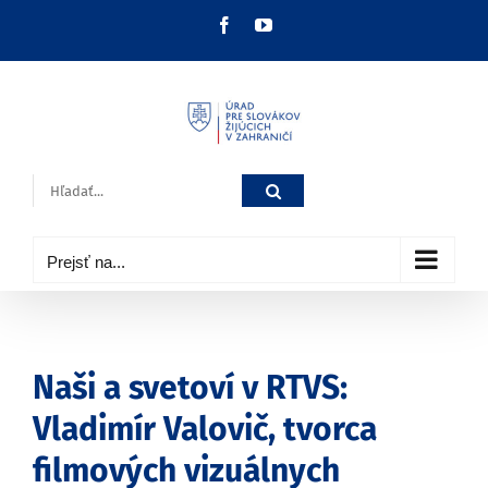
Skip
Facebook
YouTube
to
content
Hľadať:
Prejsť na...
Naši a svetoví v RTVS:
Vladimír Valovič, tvorca
filmových vizuálnych