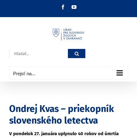
Skip
Facebook
YouTube
to
content
Hľadať:
Prejsť na...
Ondrej Kvas – priekopník
slovenského letectva
V pondelok 27. januára uplynulo 40 rokov od úmrtia