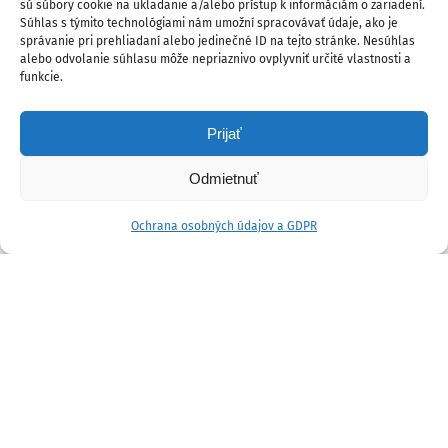
sú súbory cookie na ukladanie a/alebo prístup k informáciám o zariadení.
Súhlas s týmito technológiami nám umožní spracovávať údaje, ako je
správanie pri prehliadaní alebo jedinečné ID na tejto stránke. Nesúhlas
alebo odvolanie súhlasu môže nepriaznivo ovplyvniť určité vlastnosti a
funkcie.
Prijať
Odmietnuť
Ochrana osobných údajov a GDPR