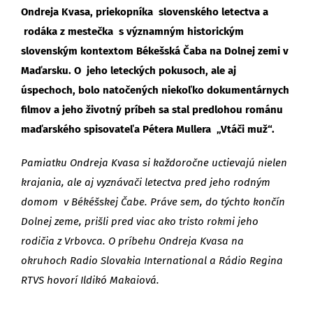
Ondreja Kvasa, priekopníka slovenského letectva a
rodáka z mestečka s významným historickým
slovenským kontextom Békešská Čaba na Dolnej zemi v
Maďarsku. O jeho leteckých pokusoch, ale aj
úspechoch, bolo natočených niekoľko dokumentárnych
filmov a jeho životný príbeh sa stal predlohou románu
maďarského spisovateľa Pétera Mullera „Vtáči muž“.
Pamiatku Ondreja Kvasa si každoročne uctievajú nielen
krajania, ale aj vyznávači letectva pred jeho rodným
domom v Békéšskej Čabe. Práve sem, do týchto končín
Dolnej zeme, prišli pred viac ako tristo rokmi jeho
rodičia z Vrbovca. O príbehu Ondreja Kvasa na
okruhoch Radio Slovakia International a Rádio Regina
RTVS hovorí Ildikó Makaiová.