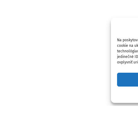
Na poskytov
cookie na uk
technológia
jedinečné I
ovplyvniť urč