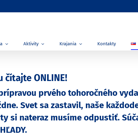
ia
Aktivity
Krajania
Kontakty
čítajte ONLINE!
 s prípravou prvého tohoročného vyd
dne. Svet sa zastavil, naše každoden
y si nateraz musíme odpustiť. Súča
OHĽADY.