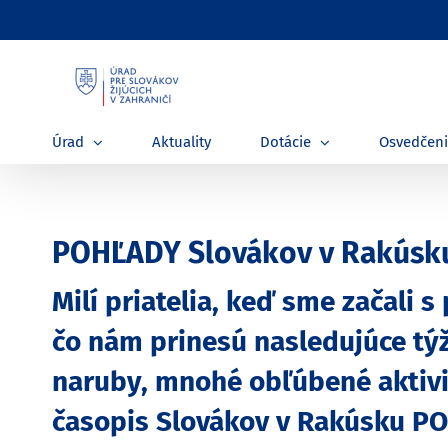
Skip
to
content
Úrad
Aktuality
Dotácie
Osvedčen
POHĽADY Slovákov v Rakúsku 
Milí priatelia, keď sme začali
čo nám prinesú nasledujúce týž
naruby, mnohé obľúbené aktivit
časopis Slovákov v Rakúsku P