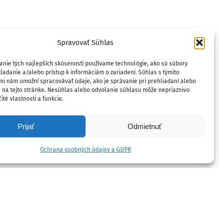
Spravovať Súhlas
anie tých najlepších skúseností používame technológie, ako sú súbory
ladanie a/alebo prístup k informáciám o zariadení. Súhlas s týmito
mi nám umožní spracovávať údaje, ako je správanie pri prehliadaní alebo
D na tejto stránke. Nesúhlas alebo odvolanie súhlasu môže nepriaznivo
ité vlastnosti a funkcie.
Prijať
Odmietnuť
Ochrana osobných údajov a GDPR