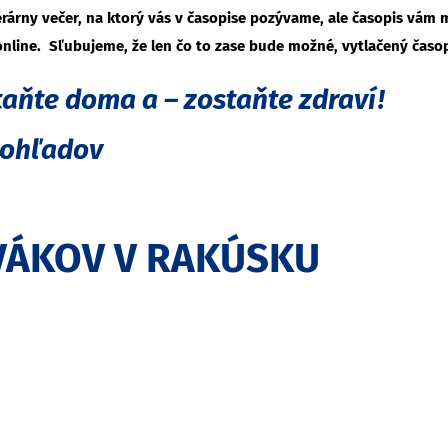
terárny večer, na ktorý vás v časopise pozývame, ale časopis v
online. Sľubujeme, že len čo to zase bude možné, vytlačený časo
aňte doma a – zostaňte zdraví!
Pohľadov
OVÁKOV V RAKÚSKU