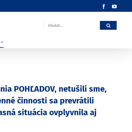
Facebook
YouTub
Hľadať:
ania POHĽADOV, netušili sme,
né činnosti sa prevrátili
sná situácia ovplyvnila aj