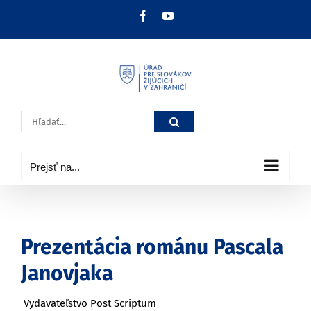
Skip
Facebook
YouTube
to
content
Hľadať:
Prejsť na...
Prezentácia románu Pascala
Janovjaka
Vydavateľstvo Post Scriptum