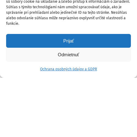
sú súbory cookie na ukladanie a/alebo prístup k informáciám o zariadení.
Súhlas s týmito technológiami nám umožní spracovávať údaje, ako je
správanie pri prehliadaní alebo jedinečné ID na tejto stránke. Nesúhlas
alebo odvolanie súhlasu môže nepriaznivo ovplyvniť určité vlastnosti a
funkcie.
Prijať
Odmietnuť
Ochrana osobných údajov a GDPR