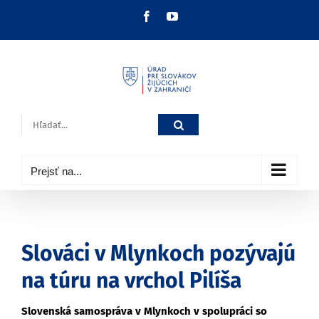
Skip
Facebook
YouTube
to
content
Hľadať:
Prejsť na...
Slováci v Mlynkoch pozývajú
na túru na vrchol Pilíša
Slovenská samospráva v Mlynkoch v spolupráci so