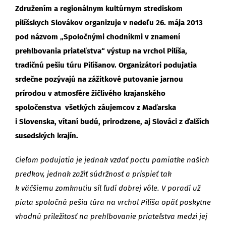
Združením a regionálnym kultúrnym strediskom
pilíšskych Slovákov organizuje v nedeľu 26. mája 2013
pod názvom „Spoločnými chodníkmi v znamení
prehlbovania priateľstva“ výstup na vrchol Pilíša,
tradičnú pešiu túru Pilíšanov. Organizátori podujatia
srdečne pozývajú na zážitkové putovanie jarnou
prírodou v atmosfére žičlivého krajanského
spoločenstva všetkých záujemcov z Maďarska
i Slovenska, vítaní budú, prirodzene, aj Slováci z ďalších
susedských krajín.
Cieľom podujatia je jednak vzdať poctu pamiatke našich
predkov, jednak zažiť súdržnosť a prispieť tak
k väčšiemu zomknutiu síl ľudí dobrej vôle. V poradí už
piata spoločná pešia túra na vrchol Pilíša opäť poskytne
vhodnú príležitosť na prehlbovanie priateľstva medzi jej