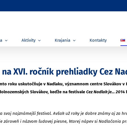
ia
Aktivity
Krajania
Kontakty
na XVI. ročník prehliadky Cez Na
 tomto roku uskutočňuje v Nadlaku, významnom centre Slovákov v
 dolnozemských Slovákov, keďže na festivale
Cez Nadlak je… 2014
b
a svoj najznámejší festival. Avšak už roky je dobre známy aj za 
zároveň i názvom ľudovej piesne, ktorej nápev si Nadlačania prini