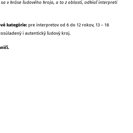
v kráse ľudového kroja, a to z oblastí, odkiaľ interpreti
vé kategórie:
pre interpretov od 6 do 12 rokov, 13 – 18
osúladený i autentický ľudový kroj.
ničí.