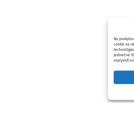
Na poskytov
cookie na uk
technológia
jedinečné I
ovplyvniť urč