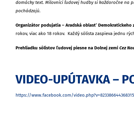
domácky text. Milovníci ľudovej hudby si každoročne na p
pochádzajú.
Organizátor podujatia – Aradská oblast’ Demokratickeho 
rokov, viac ako 18 rokov. Každý sólista zaspieva jednu rý
Prehliadku sólistov ľudovej piesne na Dolnej zemi
Cez Na
VIDEO-UPÚTAVKA – P
https://www.facebook.com/video.php?v=82338664436831