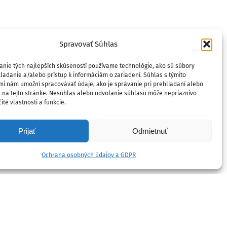
Spravovať Súhlas
anie tých najlepších skúseností používame technológie, ako sú súbory
ladanie a/alebo prístup k informáciám o zariadení. Súhlas s týmito
mi nám umožní spracovávať údaje, ako je správanie pri prehliadaní alebo
D na tejto stránke. Nesúhlas alebo odvolanie súhlasu môže nepriaznivo
ité vlastnosti a funkcie.
Prijať
Odmietnuť
Ochrana osobných údajov a GDPR