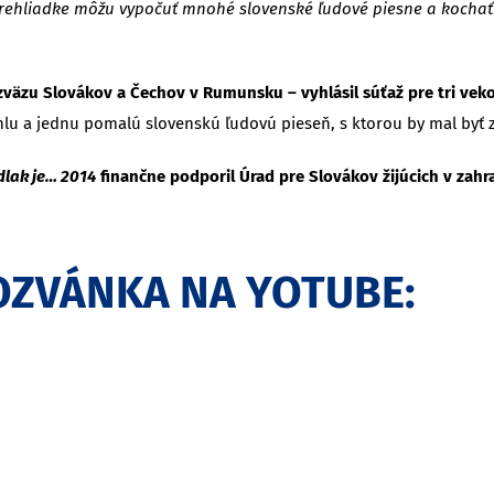
rehliadke môžu vypočuť mnohé slovenské ľudové piesne a kochať sa 
zväzu Slovákov a Čechov v Rumunsku – vyhlásil súťaž pre tri veko
chlu a jednu pomalú slovenskú ľudovú pieseň, s ktorou by mal byť z
dlak je… 2014
finančne podporil Úrad pre Slovákov žijúcich v zahra
OZVÁNKA NA YOTUBE:
5