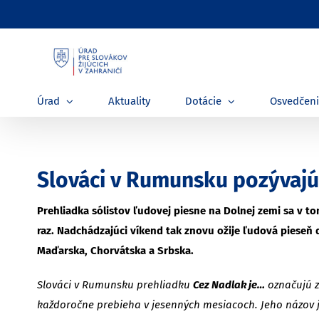
Skip
to
content
Úrad
Aktuality
Dotácie
Osvedčen
Slováci v Rumunsku pozývajú 
Prehliadka sólistov ľudovej piesne na Dolnej zemi sa v
raz. Nadchádzajúci víkend tak znovu ožije ľudová pieseň
Maďarska, Chorvátska a Srbska.
Slováci v Rumunsku prehliadku
Cez Nadlak je…
označujú z
každoročne prebieha v jesenných mesiacoch. Jeho názov je 