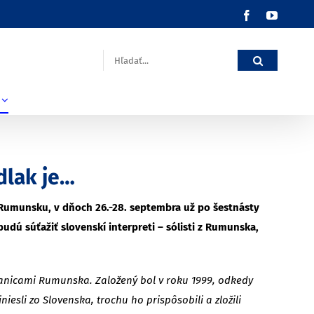
Facebook
YouTub
Hľadať:
dlak je…
 Rumunsku, v dňoch 26.-28. septembra už po šestnásty
udú súťažiť slovenskí interpreti – sólisti z Rumunska,
hranicami Rumunska. Založený bol v roku 1999, odkedy
esli zo Slovenska, trochu ho prispôsobili a zložili