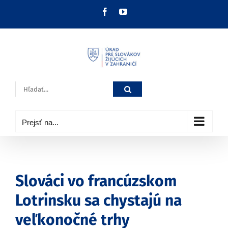
Skip
Facebook
YouTube
to
content
Hľadať:
Prejsť na...
Slováci vo francúzskom
Lotrinsku sa chystajú na
veľkonočné trhy