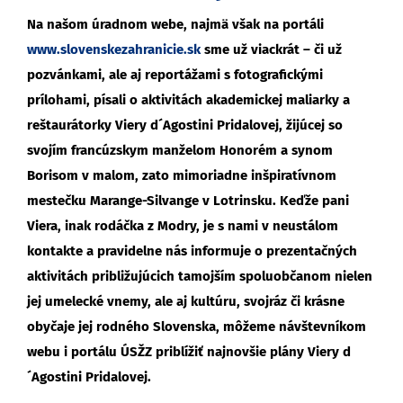
Na našom úradnom webe, najmä však na portáli
www.slovenskezahranicie.sk
sme už viackrát – či už
pozvánkami, ale aj reportážami s fotografickými
prílohami, písali o aktivitách akademickej maliarky a
reštaurátorky Viery d´Agostini Pridalovej, žijúcej so
svojím francúzskym manželom Honorém a synom
Borisom v malom, zato mimoriadne inšpiratívnom
mestečku Marange-Silvange v Lotrinsku. Keďže pani
Viera, inak rodáčka z Modry, je s nami v neustálom
kontakte a pravidelne nás informuje o prezentačných
aktivitách približujúcich tamojším spoluobčanom nielen
jej umelecké vnemy, ale aj kultúru, svojráz či krásne
obyčaje jej rodného Slovenska, môžeme návštevníkom
webu i portálu ÚSŽZ priblížiť najnovšie plány Viery d
´Agostini Pridalovej.