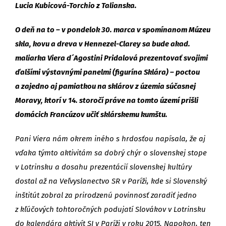
Lucia Kubicová-Torchio z Talianska.
O deň na to – v pondelok 30. marca v spomínanom Múzeu
skla, kovu a dreva v Hennezel-Clarey sa bude akad.
maliarka Viera d´Agostini Pridalová prezentovať svojimi
ďalšími výstavnými panelmi (figurína Sklára) – poctou
a zajedno aj pamiatkou na sklárov z územia súčasnej
Moravy, ktorí v 14. storočí práve na tomto území prišli
domácich Francúzov učiť sklárskemu kumštu.
Pani Viera nám okrem iného s hrdosťou napísala, že aj
vďaka týmto aktivitám sa dobrý chýr o slovenskej stope
v Lotrinsku a dosahu prezentácií slovenskej kultúry
dostal až na Veľvyslanectvo SR v Paríži, kde si Slovenský
inštitút zobral za prirodzenú povinnosť zaradiť jedno
z kľúčových tohtoročných podujatí Slovákov v Lotrinsku
do kalendára aktivít SI v Paríži v roku 2015. Napokon, ten