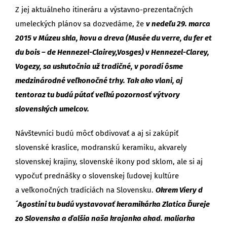
Z jej aktuálneho itineráru a výstavno-prezentačných
umeleckých plánov sa dozvedáme, že
v nedeľu 29. marca
2015 v Múzeu skla, kovu a dreva (Musée du verre, du fer et
du bois – de Hennezel-Clairey,Vosges) v Hennezel-Clarey,
Vogezy, sa uskutočnia už tradičné, v poradí ôsme
medzinárodné veľkonočné trhy. Tak ako vlani, aj
tentoraz tu budú pútať veľkú pozornosť výtvory
slovenských umelcov.
Návštevníci budú môcť obdivovať a aj si zakúpiť
slovenské kraslice, modranskú keramiku, akvarely
slovenskej krajiny, slovenské ikony pod sklom, ale si aj
vypočuť prednášky o slovenskej ľudovej kultúre
a veľkonočných tradíciách na Slovensku.
Okrem Viery d
´Agostini tu budú vystavovať keramikárka Zlatica Ďureje
zo Slovenska a ďalšia naša krajanka akad. maliarka