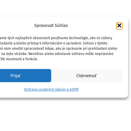
Spravovať Súhlas
anie tých najlepších skúseností používame technológie, ako sú súbory
ladanie a/alebo prístup k informáciám o zariadení. Súhlas s týmito
mi nám umožní spracovávať údaje, ako je správanie pri prehliadaní alebo
D na tejto stránke. Nesúhlas alebo odvolanie súhlasu môže nepriaznivo
ité vlastnosti a funkcie.
Prijať
Odmietnuť
Ochrana osobných údajov a GDPR