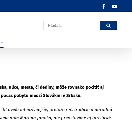
Facebook
YouTub
Hľadať:
a, ulice, mesta, či dediny, môže rovnako pocítiť aj
S, počas pobytu medzi Slovákmi v Srbsku.
iť oveľa intenzívnejšie, pretože reč, tradície a národná
vime dom Martina Jonáša, ale predstavíme aj turistické