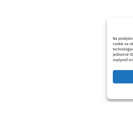
Na poskytov
cookie na uk
technológia
jedinečné I
ovplyvniť urč