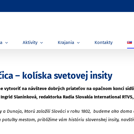
ia
Aktivity
Krajania
Kontakty
ica – kolíska svetovej insity
 vytvoriť na návšteve dobrých priateľov na opačnom konci sídlisk
aj Ingrid Slaninková, redaktorka Radia Slovakia International RTV
 a Dunaja, ktorú založili Slováci v roku 1802, budeme ako doma cít
otulky mestom, priblížime vám históriu slovenskej insity, navští