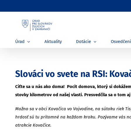
Skip
to
content
Úrad
Aktuality
Dotácie
Osvedčen
Slováci vo svete na RSI: Kovač
Cíťte sa u nás ako doma! Pocit domova, ktorý si dokážeme
stovky kilometrov od našej vlasti. Presvedčila sa o tom 
Možno sa v obci Kovačica vo Vojvodine, na sútoku riek Tisy
hrdosť sú tu prítomné na každom kroku. Pozývame vás na p
atrakcie Kovačice.