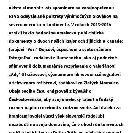
Akiste si mnohí z vás spomínate na verejnoprávnou
RTVS odvysielané portréty výnimočných Slovákov na
severoamerickom kontinente. V rokoch 2013-2014
vznikli takto hodnotné umelecko-publicistické
dokumenty o dvoch našich krajanoch žijúcich v Kanade:
Jurajovi "Yuri" Dojcovi, úspešnom a svetoznámom
fotografovi, rodákovi z Humenného, ako aj podnetné
sfilmované dokumentárne rozprávanie o Valeriánovi
„Ady“ Stražovcovi, významnom filmovom scénografovi
a televíznom režisérovi, rodákovi zo Zlatých Moraviec.
Obaja svojho času emigrovali z bývalého
Československa, aby svoj umelecký talent a ľudský
rozmer naplno rozvinuli v cudzom svete. Ani ďaleko za
hranicami svojej vlasti však slovenskí rodoľubi
nezabudli na svoju domovinu, čo v oboch dokumentoch
podčiarkol ich tvorca Dušan Tóth, evanjelický reverend