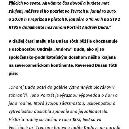
žijúcich vo svete. Ak vám to čas dovolí a budete mať
záujem, môžete si ho pozrieť v
o štvrtok 8. januára 2015
o 20.00 h s reprízou v piatok 9. januára o 10.40 h na STV 2
RTVS v dokumente nazvanom Portrét Andrew Duda.“
V ďalšej časti mailu nás Dušan Tóth bližšie oboznamuje
s osobnosťou Ondreja „Andrew“ Dudu, ako aj so
spoločensko-podnikateľským dosahom nášho krajana
na severoamerickom kontinente. Reverend Dušan Tóth
píše:
„Ondrej Duda patrí do galérie významných Slovákov v
zahraničí. Jeho Portrét je výraznou výpoveďou o ňom a
jeho rodine, ktorá svojou súdržnosťou, usilovnosťou a
vytrvalosťou dosiahla splnenie sna jej zakladateľa.
História rodiny sa začína v roku 1873, keď sa vo
Velčiciach pri Trenčíne Jánovi a Judite Dudovcom narodil