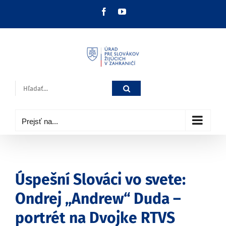
Skip
Facebook
YouTube
to
content
Hľadať:
Prejsť na...
Úspešní Slováci vo svete:
Ondrej „Andrew“ Duda –
portrét na Dvojke RTVS