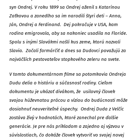
syn Ondrej. V roku 1899 sa Ondrej oženil s Katarínou
Zaťkovou a zanedlho sa im narodili štyri deti – Anna,
Ján, Ondrej a Ferdinand. Dej pokračuje v USA, kam
rodina emigrovala, aby sa nakoniec usadila na Floride.
Spolu s inými Slovákmi našli kus zeme, ktorú nazvali
Slavia. Začali farmárčiť a dnes sa Dudovci považujú za
najväčších pestovateľov stopkového zeleru na svete.
V tomto dokumentárnom filme sa potomkovia Ondreja
Dudu delia o históriu a súčasnosť rodiny. Cieľom
dokumentu je ukázať divákom, že usilovný človek
svojou húževnatou prácou a víziou do budúcnosti môže
dosiahnuť neuveriteľné úspechy. Ondrej Duda z Velčíc
zostáva živý v hodnotách, ktoré zanechal pre ďalšie
generácie. Je pre nás príkladom a zajedno aj výzvou v
súvislostiach, čo dokáže človek vytvoriť vo svojej novej