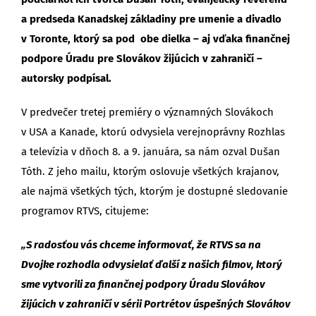
a predseda Kanadskej základiny pre umenie a divadlo
v Toronte, ktorý sa pod obe dielka – aj vďaka finančnej
podpore Úradu pre Slovákov žijúcich v zahraničí –
autorsky podpísal.
V predvečer tretej premiéry o významných Slovákoch
v USA a Kanade, ktorú odvysiela verejnoprávny Rozhlas
a televízia v dňoch 8. a 9. januára, sa nám ozval Dušan
Tóth. Z jeho mailu, ktorým oslovuje všetkých krajanov,
ale najmä všetkých tých, ktorým je dostupné sledovanie
programov RTVS, citujeme:
„S radosťou vás chceme informovať, že RTVS sa na
Dvojke rozhodla odvysielať ďalší z našich filmov, ktorý
sme vytvorili za finančnej podpory Úradu Slovákov
žijúcich v zahraničí v sérii Portrétov úspešných Slovákov