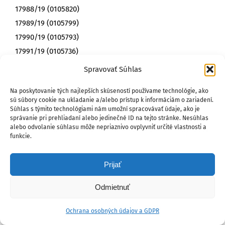
17988/19 (0105820)
17989/19 (0105799)
17990/19 (0105793)
17991/19 (0105736)
17993/19
Spravovať Súhlas
17995/19
Na poskytovanie tých najlepších skúseností používame technológie, ako
17998/19
sú súbory cookie na ukladanie a/alebo prístup k informáciám o zariadení.
17999/19
Súhlas s týmito technológiami nám umožní spracovávať údaje, ako je
správanie pri prehliadaní alebo jedinečné ID na tejto stránke. Nesúhlas
18000/19 (0105763)
alebo odvolanie súhlasu môže nepriaznivo ovplyvniť určité vlastnosti a
18001/19 (0105757)
funkcie.
18003/19 (0105789)
18004/19 (0108570)
Prijať
18006/19 (0108658)
Odmietnuť
18008/19 (0108690)
18010/19 (0108666)
Ochrana osobných údajov a GDPR
18011/19 (0108677)