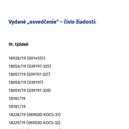
Vydané „osvedčenie“ – číslo žiadosti:
51. týždeň
16928/19 (0014551)
18056/19 (039797-325)
18057/19 (039797-327)
18058/19 (039797)
18059/19 (039797-328)
18161/19
18181/19
18228/19 (069030-KOCS-31)
18229/19 (069030-KOCS-32)