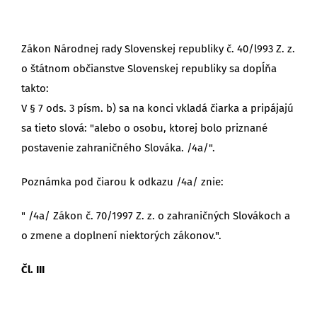
Zákon Národnej rady Slovenskej republiky č. 40/l993 Z. z.
o štátnom občianstve Slovenskej republiky sa dopĺňa
takto:
V § 7 ods. 3 písm. b) sa na konci vkladá čiarka a pripájajú
sa tieto slová: "alebo o osobu, ktorej bolo priznané
postavenie zahraničného Slováka. /4a/".
Poznámka pod čiarou k odkazu /4a/ znie:
" /4a/ Zákon č. 70/1997 Z. z. o zahraničných Slovákoch a
o zmene a doplnení niektorých zákonov.".
Čl. III