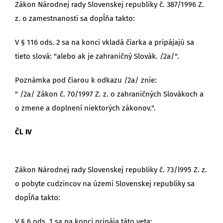
Zákon Národnej rady Slovenskej republiky č. 387/1996 Z.
z. o zamestnanosti sa dopĺňa takto:
V § 116 ods. 2 sa na konci vkladá čiarka a pripájajú sa
tieto slová: "alebo ak je zahraničný Slovák. /2a/".
Poznámka pod čiarou k odkazu /2a/ znie:
" /2a/ Zákon č. 70/1997 Z. z. o zahraničných Slovákoch a
o zmene a doplnení niektorých zákonov.".
Čl. IV
Zákon Národnej rady Slovenskej republiky č. 73/l995 Z. z.
o pobyte cudzincov na území Slovenskej republiky sa
dopĺňa takto:
V § 6 ods. 1 sa na konci pripája táto veta: