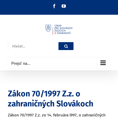
Skip
Facebook
YouTube
to
content
Hľadať:
Prejsť na...
Zákon 70/1997 Z.z. o
zahraničných Slovákoch
Zákon 70/1997 Z.z. zo 14. februára l997, o zahraničných