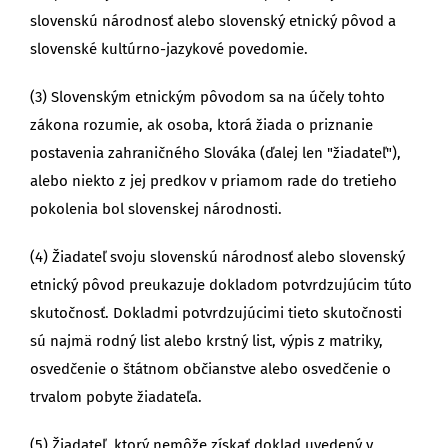
slovenskú národnosť alebo slovenský etnický pôvod a
slovenské kultúrno-jazykové povedomie.
(3) Slovenským etnickým pôvodom sa na účely tohto
zákona rozumie, ak osoba, ktorá žiada o priznanie
postavenia zahraničného Slováka (ďalej len "žiadateľ"),
alebo niekto z jej predkov v priamom rade do tretieho
pokolenia bol slovenskej národnosti.
(4) Žiadateľ svoju slovenskú národnosť alebo slovenský
etnický pôvod preukazuje dokladom potvrdzujúcim túto
skutočnosť. Dokladmi potvrdzujúcimi tieto skutočnosti
sú najmä rodný list alebo krstný list, výpis z matriky,
osvedčenie o štátnom občianstve alebo osvedčenie o
trvalom pobyte žiadateľa.
(5) Žiadateľ, ktorý nemôže získať doklad uvedený v