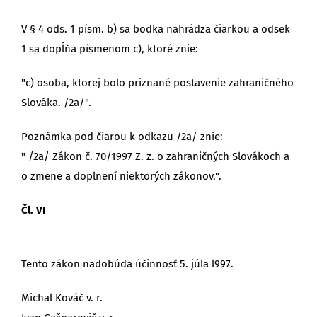
V § 4 ods. 1 písm. b) sa bodka nahrádza čiarkou a odsek
1 sa dopĺňa písmenom c), ktoré znie:
"c) osoba, ktorej bolo priznané postavenie zahraničného
Slováka. /2a/".
Poznámka pod čiarou k odkazu /2a/ znie:
" /2a/ Zákon č. 70/1997 Z. z. o zahraničných Slovákoch a
o zmene a doplnení niektorých zákonov.".
Čl. VI
Tento zákon nadobúda účinnosť 5. júla l997.
Michal Kováč v. r.