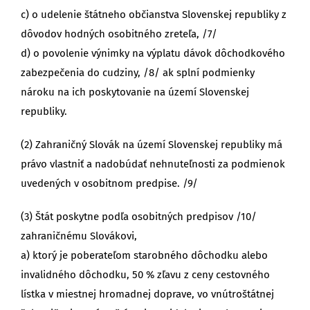
c) o udelenie štátneho občianstva Slovenskej republiky z
dôvodov hodných osobitného zreteľa, /7/
d) o povolenie výnimky na výplatu dávok dôchodkového
zabezpečenia do cudziny, /8/ ak splní podmienky
nároku na ich poskytovanie na území Slovenskej
republiky.
(2) Zahraničný Slovák na území Slovenskej republiky má
právo vlastniť a nadobúdať nehnuteľnosti za podmienok
uvedených v osobitnom predpise. /9/
(3) Štát poskytne podľa osobitných predpisov /10/
zahraničnému Slovákovi,
a) ktorý je poberateľom starobného dôchodku alebo
invalidného dôchodku, 50 % zľavu z ceny cestovného
lístka v miestnej hromadnej doprave, vo vnútroštátnej