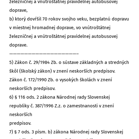
železničnej a vnútroštátnej pravidelnej autobusovej
doprave,
b) ktorý dovŕšil 70 rokov svojho veku, bezplatnú dopravu
v miestnej hromadnej doprave, vo vnútroštátnej
železničnej a vnútroštátnej pravidelnej autobusovej
doprave.
——————————————————–
5) Zákon č. 29/1984 Zb. o sústave základných a stredných
škôl (školský zákon) v znení neskorších predpisov.
Zákon č. 172/1990 Zb. o vysokých školách v znení
neskorších predpisov.
6) § 116 ods. 2 zákona Národnej rady Slovenskej
republiky č. 387/1996 Z.z. o zamestnanosti v znení
neskorších
predpisov.
7) § 7 ods. 3 písm. b) zákona Národnej rady Slovenskej