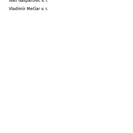
Ivan Gašparovič v. r.
Vladimír Mečiar v. r.