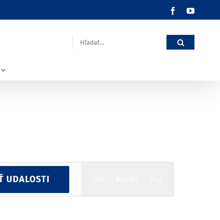
Facebook
YouTub
Hľadať:
Udalosť
Ť UDALOSTI
List
Month
Day
Navigácie
Zobrazení