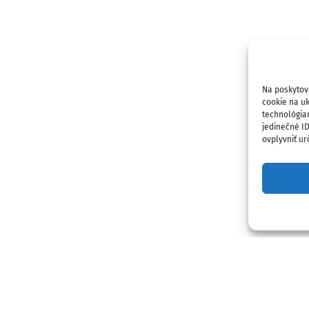
Na poskytov
cookie na uk
technológia
jedinečné I
ovplyvniť urč