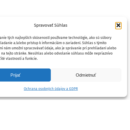
Spravovať Súhlas
anie tých najlepších skúseností používame technológie, ako sú súbory
ladanie a/alebo prístup k informáciám o zariadení. Súhlas s týmito
mi nám umožní spracovávať údaje, ako je správanie pri prehliadaní alebo
D na tejto stránke. Nesúhlas alebo odvolanie súhlasu môže nepriaznivo
ité vlastnosti a funkcie.
Prijať
Odmietnuť
Ochrana osobných údajov a GDPR