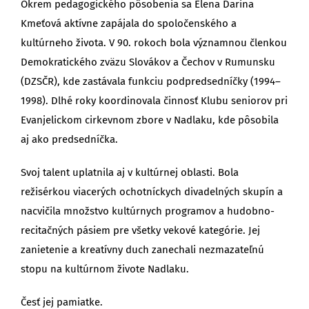
Okrem pedagogického pôsobenia sa Elena Darina
Kmeťová aktívne zapájala do spoločenského a
kultúrneho života. V 90. rokoch bola významnou členkou
Demokratického zväzu Slovákov a Čechov v Rumunsku
(DZSČR), kde zastávala funkciu podpredsedníčky (1994–
1998). Dlhé roky koordinovala činnosť Klubu seniorov pri
Evanjelickom cirkevnom zbore v Nadlaku, kde pôsobila
aj ako predsedníčka.
Svoj talent uplatnila aj v kultúrnej oblasti. Bola
režisérkou viacerých ochotníckych divadelných skupín a
nacvičila množstvo kultúrnych programov a hudobno-
recitačných pásiem pre všetky vekové kategórie. Jej
zanietenie a kreatívny duch zanechali nezmazateľnú
stopu na kultúrnom živote Nadlaku.
Česť jej pamiatke.