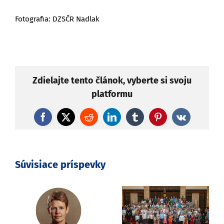
Fotografia: DZSČR Nadlak
Zdielajte tento článok, vyberte si svoju
platformu
Facebook
X
Reddit
LinkedIn
Tumblr
Pinterest
Vk
Súvisiace príspevky