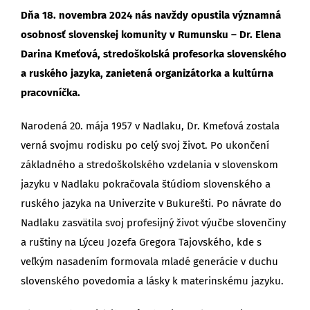
Dňa 18. novembra 2024 nás navždy opustila významná
osobnosť slovenskej komunity v Rumunsku – Dr. Elena
Darina Kmeťová, stredoškolská profesorka slovenského
a ruského jazyka, zanietená organizátorka a kultúrna
pracovníčka.
Narodená 20. mája 1957 v Nadlaku, Dr. Kmeťová zostala
verná svojmu rodisku po celý svoj život. Po ukončení
základného a stredoškolského vzdelania v slovenskom
jazyku v Nadlaku pokračovala štúdiom slovenského a
ruského jazyka na Univerzite v Bukurešti. Po návrate do
Nadlaku zasvätila svoj profesijný život výučbe slovenčiny
a ruštiny na Lýceu Jozefa Gregora Tajovského, kde s
veľkým nasadením formovala mladé generácie v duchu
slovenského povedomia a lásky k materinskému jazyku.