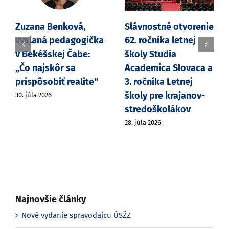
Zuzana Benková,
Slávnostné otvorenie
vyslaná pedagogička
62. ročníka letnej
v Bekéšskej Čabe:
školy Studia
„Čo najskôr sa
Academica Slovaca a
prispôsobiť realite“
3. ročníka Letnej
školy pre krajanov-
30. júla 2026
stredoškolákov
28. júla 2026
Najnovšie články
Nové vydanie spravodajcu ÚSŽZ