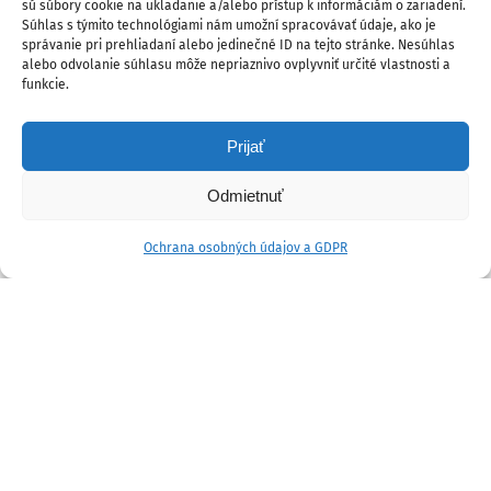
sú súbory cookie na ukladanie a/alebo prístup k informáciám o zariadení.
Súhlas s týmito technológiami nám umožní spracovávať údaje, ako je
správanie pri prehliadaní alebo jedinečné ID na tejto stránke. Nesúhlas
alebo odvolanie súhlasu môže nepriaznivo ovplyvniť určité vlastnosti a
funkcie.
Prijať
Odmietnuť
Ochrana osobných údajov a GDPR