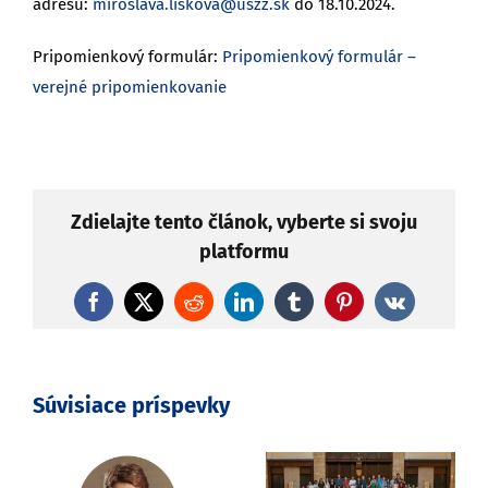
adresu:
miroslava.liskova@uszz.sk
do 18.10.2024.
Pripomienkový formulár:
Pripomienkový formulár –
verejné pripomienkovanie
Zdielajte tento článok, vyberte si svoju
platformu
Facebook
X
Reddit
LinkedIn
Tumblr
Pinterest
Vk
Súvisiace príspevky