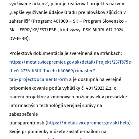
využívanie údajov“, plánuje realizovať projekt s názvom
„Lepšie využívanie údajov Úradu pre Slovákov žijúcich v
zahraničí“ (Program: 401000 – SK – Program Slovensko –
SK – EFRR/KF/FST/ESF+, kód výzvy: PSK-MIRRI-617-2024-
DV-EFRR).
Projektová dokumentácia je zverejnená na stránkach:
https://metais.vicepremier.gov.sk/detail/Projekt/237f675e-
fbe0-4736-b5b7-1bcebcb40669/cimaster?
tab=projectDocumentsForm
a je dostupná na verejné
pripomienkovanie podľa vyhlášky č. 401/2023 Z.z. o
riadení projektov a zmenových požiadaviek v prevádzke
informačných technológií verejnej správy na
zabezpečenie
transparentnosti (
https://metais.vicepremier.gov.sk/help
).
Svoje pripomienky môžete zaslať e-mailom na