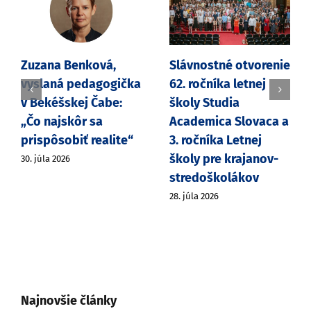
Zuzana Benková,
Slávnostné otvorenie
vyslaná pedagogička
62. ročníka letnej
v Bekéšskej Čabe:
školy Studia
„Čo najskôr sa
Academica Slovaca a
prispôsobiť realite“
3. ročníka Letnej
školy pre krajanov-
30. júla 2026
stredoškolákov
28. júla 2026
Najnovšie články