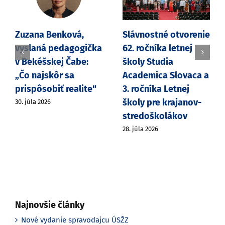
Zuzana Benková,
Slávnostné otvorenie
vyslaná pedagogička
62. ročníka letnej
v Bekéšskej Čabe:
školy Studia
„Čo najskôr sa
Academica Slovaca a
prispôsobiť realite“
3. ročníka Letnej
školy pre krajanov-
30. júla 2026
stredoškolákov
28. júla 2026
Najnovšie články
Nové vydanie spravodajcu ÚSŽZ