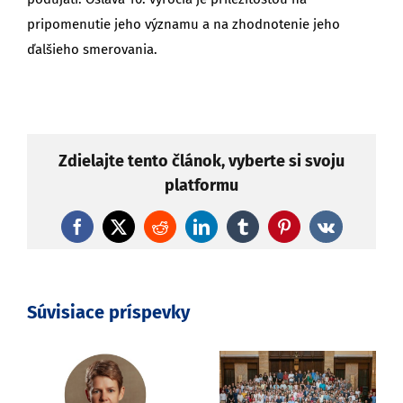
pripomenutie jeho významu a na zhodnotenie jeho
ďalšieho smerovania.
Zdielajte tento článok, vyberte si svoju
platformu
Facebook
X
Reddit
LinkedIn
Tumblr
Pinterest
Vk
Súvisiace príspevky