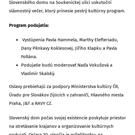
Slovenského domu na Soukenickej ulici uskutoční
slávnostný večer, ktorý prinesie pestrý kultúrny program.
Program podujatia:
Vystúpenia Pavla Hammela, Marthy Elefteriadu,
Dany Pěnkavy Koklesovej, Jiřího Klapku a Pavla
Foltána.
Podujatie budú moderovať Naďa Vokušová a
Vladimír Skalský.
Oslavy prebiehajú za podpory Ministerstva kultúry ČR,
Úradu pre Slovákov žijúcich v zahraničí, Hlavného mesta
Praha, J&T a RAVY CZ.
Slovenský dom počas svojej existencie poskytuje priestor
na stretávanie krajanov a organizovanie kultúrnych
podujatí. Oslava 10. výročia je príležitosťou na