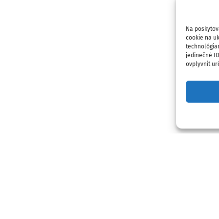
Na poskytov
cookie na uk
technológia
jedinečné I
ovplyvniť urč