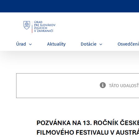
Skip
to
content
Úrad
Aktuality
Dotácie
Osvedčen
TÁTO UDALOSŤ