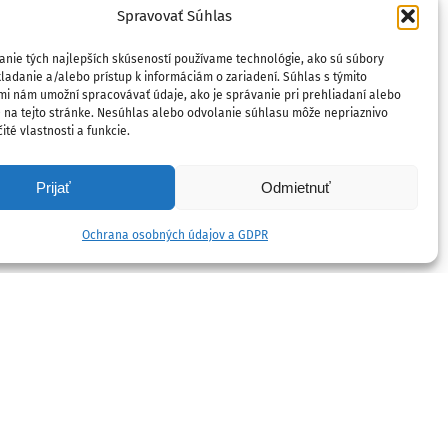
Spravovať Súhlas
anie tých najlepších skúseností používame technológie, ako sú súbory
ladanie a/alebo prístup k informáciám o zariadení. Súhlas s týmito
mi nám umožní spracovávať údaje, ako je správanie pri prehliadaní alebo
D na tejto stránke. Nesúhlas alebo odvolanie súhlasu môže nepriaznivo
ité vlastnosti a funkcie.
Prijať
Odmietnuť
Ochrana osobných údajov a GDPR