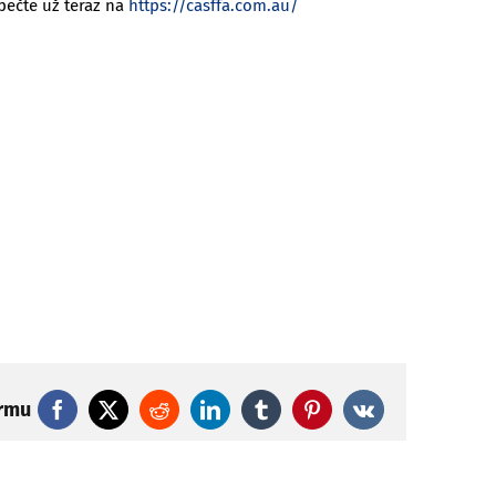
pečte už teraz na
https://casffa.com.au/
ormu
Facebook
X
Reddit
LinkedIn
Tumblr
Pinterest
Vk