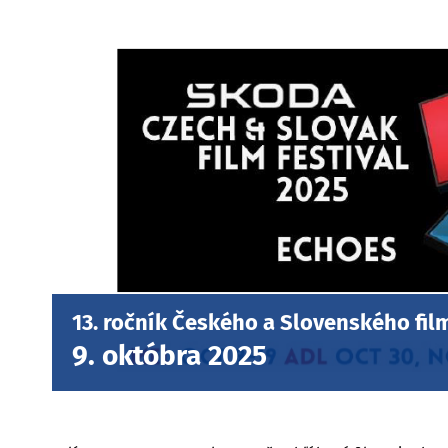
13. ročník Českého a Slovenského film
9. októbra 2025