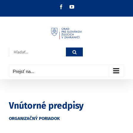
Skip
Facebook
YouTube
to
content
Hľadať:
Prejsť na...
Vnútorné predpisy
ORGANIZAČNÝ PORIADOK