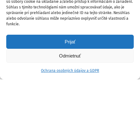
sú súbory cookie na ukladanie a/alebo prístup k informáciám o zariadení.
Súhlas s týmito technológiami nám umožní spracovávať údaje, ako je
správanie pri prehliadaní alebo jedinečné ID na tejto stránke. Nesúhlas
alebo odvolanie súhlasu môže nepriaznivo ovplyvniť určité vlastnosti a
funkcie.
Prijať
Odmietnuť
Ochrana osobných údajov a GDPR