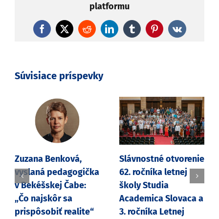
platformu
Facebook
X
Reddit
LinkedIn
Tumblr
Pinterest
Vk
Súvisiace príspevky
Zuzana Benková,
Slávnostné otvorenie
vyslaná pedagogička
62. ročníka letnej
v Bekéšskej Čabe:
školy Studia
„Čo najskôr sa
Academica Slovaca a
prispôsobiť realite“
3. ročníka Letnej