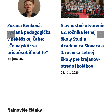
Zuzana Benková,
Slávnostné otvorenie
vyslaná pedagogička
62. ročníka letnej
v Bekéšskej Čabe:
školy Studia
„Čo najskôr sa
Academica Slovaca a
prispôsobiť realite“
3. ročníka Letnej
školy pre krajanov-
30. júla 2026
stredoškolákov
28. júla 2026
Najnovšie články