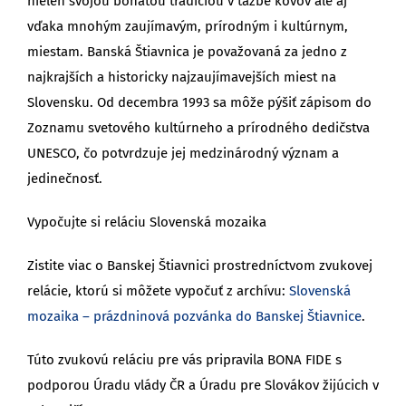
nielen svojou bohatou tradíciou v ťažbe kovov ale aj
vďaka mnohým zaujímavým, prírodným i kultúrnym,
miestam. Banská Štiavnica je považovaná za jedno z
najkrajších a historicky najzaujímavejších miest na
Slovensku. Od decembra 1993 sa môže pýšiť zápisom do
Zoznamu svetového kultúrneho a prírodného dedičstva
UNESCO, čo potvrdzuje jej medzinárodný význam a
jedinečnosť.
Vypočujte si reláciu Slovenská mozaika
Zistite viac o Banskej Štiavnici prostredníctvom zvukovej
relácie, ktorú si môžete vypočuť z archívu:
Slovenská
mozaika – prázdninová pozvánka do Banskej Štiavnice
.
Túto zvukovú reláciu pre vás pripravila BONA FIDE s
podporou Úradu vlády ČR a Úradu pre Slovákov žijúcich v