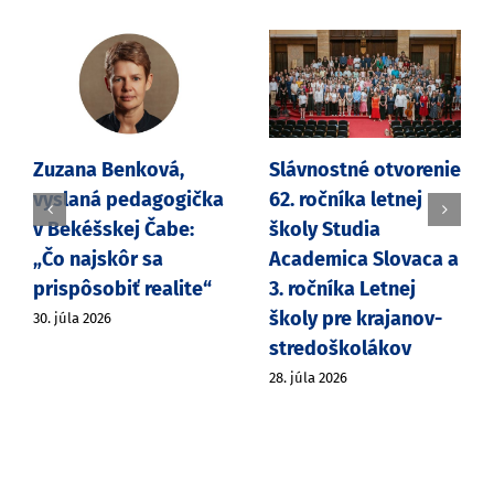
Zuzana Benková,
Slávnostné otvorenie
vyslaná pedagogička
62. ročníka letnej
v Bekéšskej Čabe:
školy Studia
„Čo najskôr sa
Academica Slovaca a
prispôsobiť realite“
3. ročníka Letnej
školy pre krajanov-
30. júla 2026
stredoškolákov
28. júla 2026