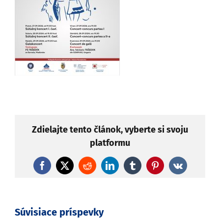
Zdielajte tento článok, vyberte si svoju
platformu
Facebook
X
Reddit
LinkedIn
Tumblr
Pinterest
Vk
Súvisiace príspevky