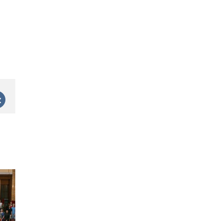
st
Vk