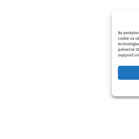
Na poskytov
cookie na uk
technológia
jedinečné I
ovplyvniť urč