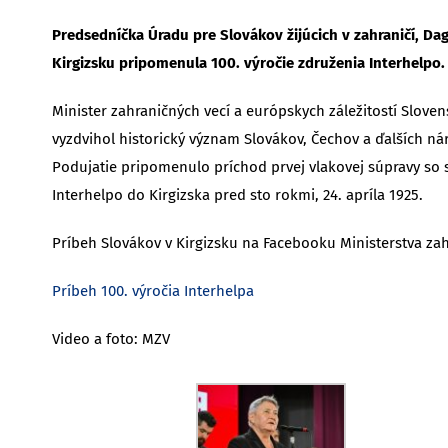
Predsedníčka Úradu pre Slovákov žijúcich v zahraničí, Da
Kirgizsku pripomenula 100. výročie združenia Interhelpo.
Minister zahraničných vecí a európskych záležitostí Slovenske
vyzdvihol historický význam Slovákov, Čechov a ďalších nár
Podujatie pripomenulo príchod prvej vlakovej súpravy so 
Interhelpo do Kirgizska pred sto rokmi, 24. apríla 1925.
Príbeh Slovákov v Kirgizsku na Facebooku Ministerstva zah
Príbeh 100. výročia Interhelpa
Video a foto: MZV