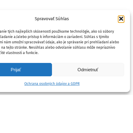
Spravovať Súhlas
anie tých najlepších skúseností používame technológie, ako sú súbory
ladanie a/alebo prístup k informáciám o zariadení. Súhlas s týmito
mi nám umožní spracovávať údaje, ako je správanie pri prehliadaní alebo
D na tejto stránke. Nesúhlas alebo odvolanie súhlasu môže nepriaznivo
ité vlastnosti a funkcie.
Prijať
Odmietnuť
Ochrana osobných údajov a GDPR