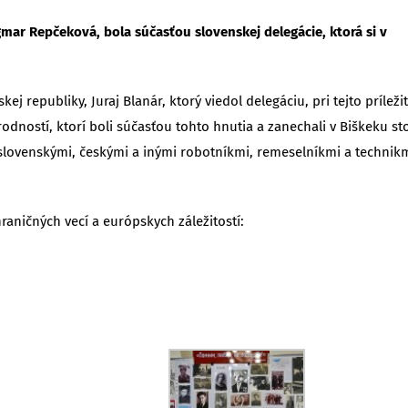
gmar Repčeková, bola súčasťou slovenskej delegácie, ktorá si v
j republiky, Juraj Blanár, ktorý viedol delegáciu, pri tejto príležit
odností, ktorí boli súčasťou tohto hnutia a zanechali v Biškeku st
slovenskými, českými a inými robotníkmi, remeselníkmi a technik
raničných vecí a európskych záležitostí: