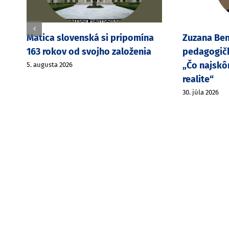
Z
Matica slovenská si pripomína
Zuzana Ben
163 rokov od svojho založenia
pedagogičk
„Čo najskô
5. augusta 2026
realite“
30. júla 2026