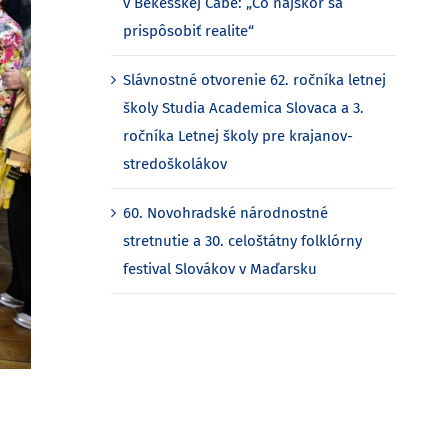
v Bekéšskej Čabe: „Čo najskôr sa
prispôsobiť realite“
Slávnostné otvorenie 62. ročníka letnej
školy Studia Academica Slovaca a 3.
ročníka Letnej školy pre krajanov-
stredoškolákov
60. Novohradské národnostné
stretnutie a 30. celoštátny folklórny
festival Slovákov v Maďarsku