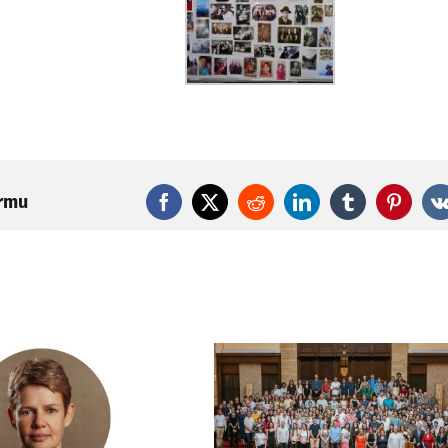
ormu
Facebook
X
Reddit
LinkedIn
Tumblr
Pintere