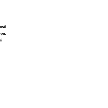
osti
opu.
mi