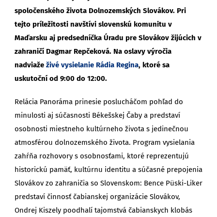
spoločenského života Dolnozemských Slovákov. Pri
tejto príležitosti navštívi slovenskú komunitu v
Maďarsku aj predsedníčka Úradu pre Slovákov žijúcich v
zahraničí Dagmar Repčeková. Na oslavy výročia
nadviaže
živé vysielanie Rádia Regina
, ktoré sa
uskutoční od 9:00 do 12:00.
Relácia Panoráma prinesie poslucháčom pohľad do
minulosti aj súčasnosti Békešskej Čaby a predstaví
osobnosti miestneho kultúrneho života s jedinečnou
atmosférou dolnozemského života. Program vysielania
zahŕňa rozhovory s osobnosťami, ktoré reprezentujú
historickú pamäť, kultúrnu identitu a súčasné prepojenia
Slovákov zo zahraničia so Slovenskom: Bence Püski-Liker
predstaví činnosť čabianskej organizácie Slovákov,
Ondrej Kiszely poodhalí tajomstvá čabianskych klobás