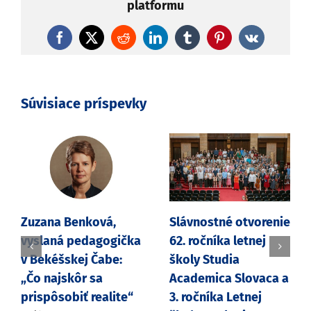
platformu
Facebook
X
Reddit
LinkedIn
Tumblr
Pinterest
Vk
Súvisiace príspevky
Zuzana Benková,
Slávnostné otvorenie
vyslaná pedagogička
62. ročníka letnej
v Bekéšskej Čabe:
školy Studia
„Čo najskôr sa
Academica Slovaca a
prispôsobiť realite“
3. ročníka Letnej