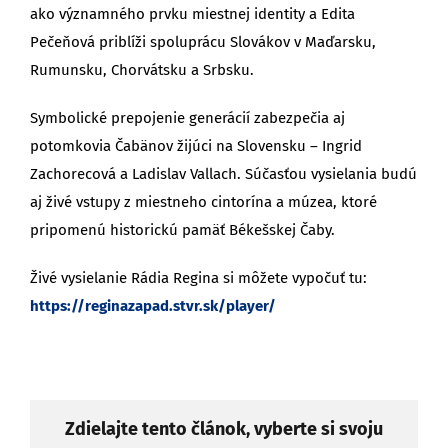
ako významného prvku miestnej identity a Edita
Pečeňová priblíži spoluprácu Slovákov v Maďarsku,
Rumunsku, Chorvátsku a Srbsku.
Symbolické prepojenie generácií zabezpečia aj
potomkovia Čabänov žijúci na Slovensku – Ingrid
Zachorecová a Ladislav Vallach. Súčasťou vysielania budú
aj živé vstupy z miestneho cintorína a múzea, ktoré
pripomenú historickú pamäť Békešskej Čaby.
Živé vysielanie Rádia Regina si môžete vypočuť tu:
https://reginazapad.stvr.sk/player/
Zdielajte tento článok, vyberte si svoju