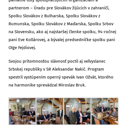
partnerom – Úradu pre Slovákov žijúcich v zahraničí,
Spolku Slovákov z Bulharska, Spolku Slovákov z
Rumunska, Spolku Slovákov z Maďarska, Spolku Srbov
na Slovensku, ako aj najstaršej členke spolku, 94-ročnej
pani Eve Kollárovej, a bývalej predsedníčke spolku pani
Olge Fejdiovej.
Svojou prítomnosťou slávnosť poctil aj veľvyslanec
Srbskej republiky v SR Aleksandar Nakić. Program
spestril vystúpením operný spevák Ivan Ožvát, ktorého
na harmonike sprevádzal Miroslav Bruk.