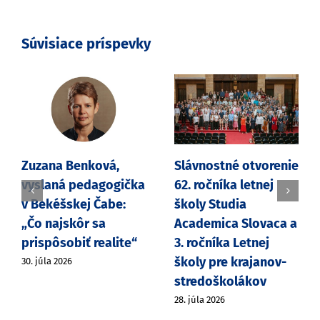
Súvisiace príspevky
Zuzana Benková,
Slávnostné otvorenie
vyslaná pedagogička
62. ročníka letnej
v Bekéšskej Čabe:
školy Studia
„Čo najskôr sa
Academica Slovaca a
prispôsobiť realite“
3. ročníka Letnej
školy pre krajanov-
30. júla 2026
stredoškolákov
28. júla 2026