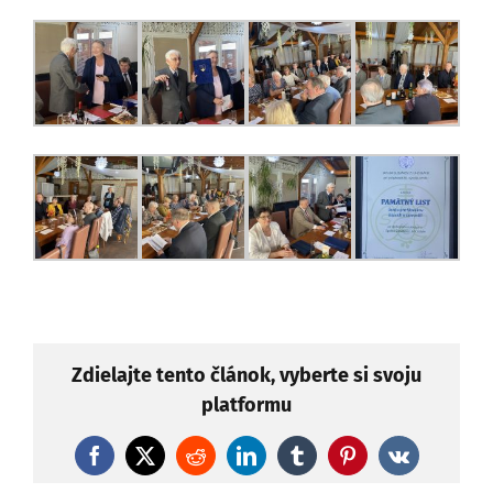
Zdielajte tento článok, vyberte si svoju
platformu
Facebook
X
Reddit
LinkedIn
Tumblr
Pinterest
Vk