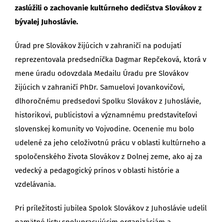
zaslúžili o zachovanie kultúrneho dedičstva Slovákov z
bývalej Juhoslávie.
Úrad pre Slovákov žijúcich v zahraničí na podujatí
reprezentovala predsedníčka Dagmar Repčeková, ktorá v
mene úradu odovzdala Medailu Úradu pre Slovákov
žijúcich v zahraničí PhDr. Samuelovi Jovankovičovi,
dlhoročnému predsedovi Spolku Slovákov z Juhoslávie,
historikovi, publicistovi a významnému predstaviteľovi
slovenskej komunity vo Vojvodine. Ocenenie mu bolo
udelené za jeho celoživotnú prácu v oblasti kultúrneho a
spoločenského života Slovákov z Dolnej zeme, ako aj za
vedecký a pedagogický prínos v oblasti histórie a
vzdelávania.
Pri príležitosti jubilea Spolok Slovákov z Juhoslávie udelil
pamätné listy spolupracujúcim organizáciám a