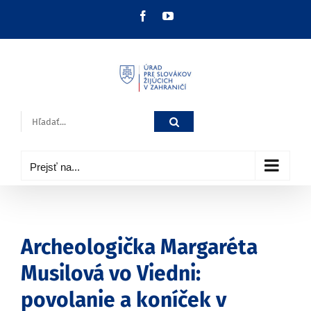
Skip
Facebook
YouTube
to
content
Hľadať:
Prejsť na...
Archeologička Margaréta
Musilová vo Viedni:
povolanie a koníček v