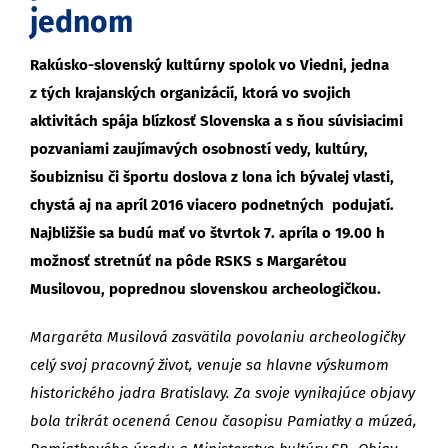
jednom
Rakúsko-slovenský kultúrny spolok vo Viedni, jedna
z tých krajanských organizácií, ktorá vo svojich
aktivitách spája blízkosť Slovenska a s ňou súvisiacimi
pozvaniami zaujímavých osobností vedy, kultúry,
šoubiznisu či športu doslova z lona ich bývalej vlasti,
chystá aj na apríl 2016 viacero podnetných podujatí.
Najbližšie sa budú mať vo štvrtok 7. apríla o 19.00 h
možnosť stretnúť na pôde RSKS s Margarétou
Musilovou, poprednou slovenskou archeologičkou.
Margaréta Musilová zasvätila povolaniu archeologičky
celý svoj pracovný život, venuje sa hlavne výskumom
historického jadra Bratislavy. Za svoje vynikajúce objavy
bola trikrát ocenená Cenou časopisu Pamiatky a múzeá,