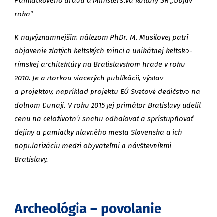
Pamiatkového úradu a Ministerstva kultúry SR „Objav
roka“.
K najvýznamnejším nálezom PhDr. M. Musilovej patrí
objavenie zlatých keltských mincí a unikátnej keltsko-
rímskej architektúry na Bratislavskom hrade v roku
2010. Je autorkou viacerých publikácií, výstav
a projektov, napríklad projektu EÚ Svetové dedičstvo na
dolnom Dunaji. V roku 2015 jej primátor Bratislavy udelil
cenu na celoživotnú snahu odhaľovať a sprístupňovať
dejiny a pamiatky hlavného mesta Slovenska a ich
popularizáciu medzi obyvateľmi a návštevníkmi
Bratislavy.
Archeológia – povolanie