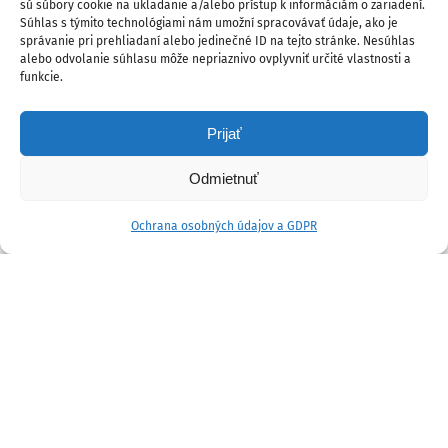
sú súbory cookie na ukladanie a/alebo prístup k informáciám o zariadení.
Súhlas s týmito technológiami nám umožní spracovávať údaje, ako je
správanie pri prehliadaní alebo jedinečné ID na tejto stránke. Nesúhlas
alebo odvolanie súhlasu môže nepriaznivo ovplyvniť určité vlastnosti a
funkcie.
Prijať
Odmietnuť
Ochrana osobných údajov a GDPR