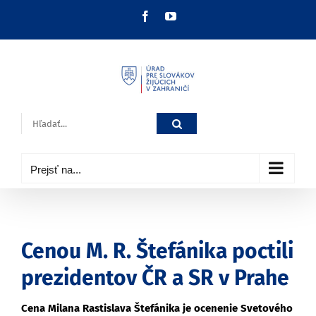
Skip
Facebook
YouTube
to
content
Hľadať:
Prejsť na...
Cenou M. R. Štefánika poctili
prezidentov ČR a SR v Prahe
Cena Milana Rastislava Štefánika je ocenenie Svetového