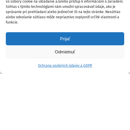
sú súbory cookie na ukladanie a/alebo prístup k informáciám o zariadení.
Súhlas s týmito technológiami nám umožní spracovávať údaje, ako je
správanie pri prehliadaní alebo jedinečné ID na tejto stránke. Nesúhlas
alebo odvolanie súhlasu môže nepriaznivo ovplyvniť určité vlastnosti a
funkcie.
Prijať
Odmietnuť
Ochrana osobných údajov a GDPR