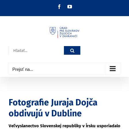
Skip
Facebook
YouTube
to
content
Hľadať:
Prejsť na...
Fotografie Juraja Dojča
obdivujú v Dubline
Veľvyslanectvo Slovenskej republiky v Írsku usporiadalo