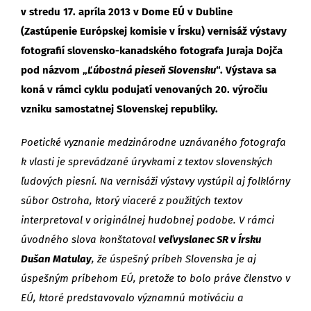
v stredu 17. apríla 2013 v Dome EÚ v Dubline
(Zastúpenie Európskej komisie v Írsku) vernisáž výstavy
fotografií slovensko-kanadského fotografa Juraja Dojča
pod názvom „
Ľúbostná pieseň Slovensku
“. Výstava sa
koná v rámci cyklu podujatí venovaných 20. výročiu
vzniku samostatnej Slovenskej republiky.
Poetické vyznanie medzinárodne uznávaného fotografa
k vlasti je sprevádzané úryvkami z textov slovenských
ľudových piesní. Na vernisáži výstavy vystúpil aj folklórny
súbor Ostroha, ktorý viaceré z použitých textov
interpretoval v originálnej hudobnej podobe. V rámci
úvodného slova konštatoval
veľvyslanec SR v Írsku
Dušan Matulay
, že úspešný príbeh Slovenska je aj
úspešným príbehom EÚ, pretože to bolo práve členstvo v
EÚ, ktoré predstavovalo významnú motiváciu a