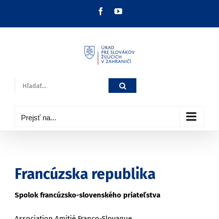
Skip
Facebook
YouTube
to
content
Hľadať:
Prejsť na...
Francúzska republika
Spolok francúzsko-slovenského priateľstva
Association Amitié Franco-Slovaque