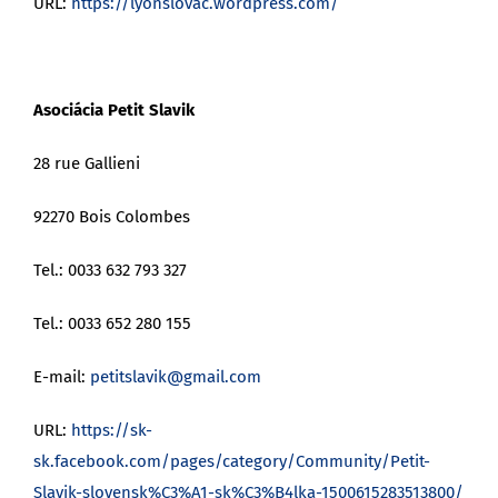
URL:
https://lyonslovac.wordpress.com/
Asociácia Petit Slavik
28 rue Gallieni
92270 Bois Colombes
Tel.: 0033 632 793 327
Tel.: 0033 652 280 155
E-mail:
petitslavik@gmail.com
URL:
https://sk-
sk.facebook.com/pages/category/Community/Petit-
Slavik-slovensk%C3%A1-sk%C3%B4lka-1500615283513800/